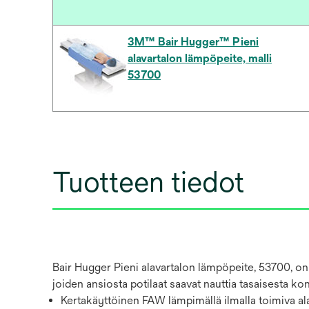
3M™ Bair Hugger™ Pieni
alavartalon lämpöpeite, malli
53700
Tuotteen tiedot
Bair Hugger Pieni alavartalon lämpöpeite, 53700, on
joiden ansiosta potilaat saavat nauttia tasaisesta 
Kertakäyttöinen FAW lämpimällä ilmalla toimiva al