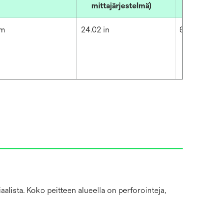
mittajärjestelmä)
cm
24.02 in
61 cm
lista. Koko peitteen alueella on perforointeja,