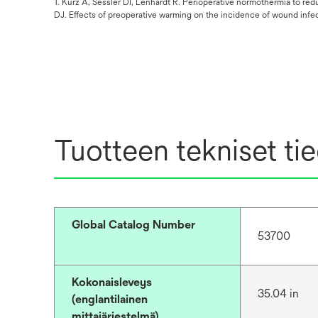
1. Kurz A, Sessler DI, Lenhardt R. Perioperative normothermia to re
DJ. Effects of preoperative warming on the incidence of wound infec
Tuotteen tekniset ti
Global Catalog Number
53700
Kokonaisleveys
35.04 in
(englantilainen
mittajärjestelmä)