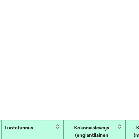
Tuotetunnus
Kokonaisleveys
K
(englantilainen
(m