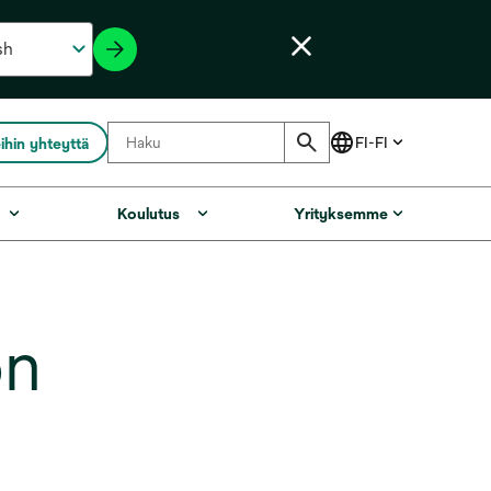
ihin yhteyttä
Koulutus
Yrityksemme
on