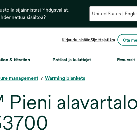
stolla sijainnistasi Yhdysvallat.
ohdennettua sisältöä?
opens
Kirjaudu sisään
Sijoittajat
Ura
Ota me
in
a
new
ation & filtration
Potilaat ja kuluttajat
Resurssit
tab
ture management
Warming blankets
Pieni alavartal
 53700