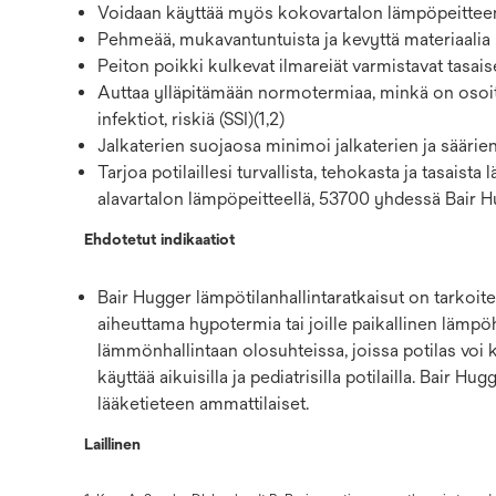
Voidaan käyttää myös kokovartalon lämpöpeitteenä 
Pehmeää, mukavantuntuista ja kevyttä materiaalia
Peiton poikki kulkevat ilmareiät varmistavat tas
Auttaa ylläpitämään normotermiaa, minkä on osoit
infektiot, riskiä (SSI)(1,2)
Jalkaterien suojaosa minimoi jalkaterien ja säär
Tarjoa potilaillesi turvallista, tehokasta ja tasais
alavartalon lämpöpeitteellä, 53700 yhdessä Bair 
Ehdotetut indikaatiot
Bair Hugger lämpötilanhallintaratkaisut on tarkoitet
aiheuttama hypotermia tai joille paikallinen lämpöho
lämmönhallintaan olosuhteissa, joissa potilas voi 
käyttää aikuisilla ja pediatrisilla potilailla. Bair 
lääketieteen ammattilaiset.
Laillinen