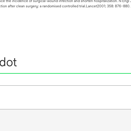
duce the incidence of surgical-wound infection and shorten hospitalization. N Engl
tion after clean surgery: a randomised controlled trial.Lancet2001; 358: 876–880.
edot