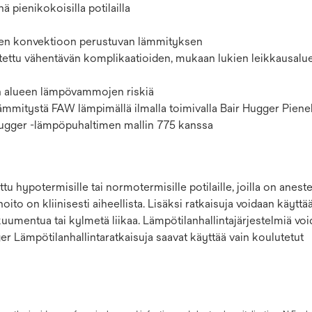
pienikokoisilla potilailla
aisen konvektioon perustuvan lämmityksen
ettu vähentävän komplikaatioiden, ​​mukaan lukien leikkausalu
ien alueen lämpövammojen riskiä
ta lämmitystä FAW lämpimällä ilmalla toimivalla Bair Hugger Piene
Hugger -lämpöpuhaltimen mallin 775 kanssa
tu hypotermisille tai normotermisille potilaille, joilla on anest
ito on kliinisesti aiheellista. Lisäksi ratkaisuja voidaan käyttä
kuumentua tai kylmetä liikaa. Lämpötilanhallintajärjestelmiä vo
Hugger Lämpötilanhallintaratkaisuja saavat käyttää vain koulutetut