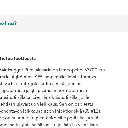
kö lisää?
Tietoa tuotteesta
Bair Hugger Pieni alavartalon lämpöpeite, 53700, on
kertakäyttöinen FAW lämpimällä ilmalla toimiva
alavartalopeite, joka auttaa ehkäisemään
hypotermiaa ja ylläpitämään normotermiaa
lapsipotilailla tai pienillä aikuispotilailla, joille
tehdään ylävartalon leikkaus. Sen on osoitettu
vähentävän leikkausalueen infektioriskiä (SSI)(1,2).
Se on suunniteltu pienikokoisille potilaille, ja sitä
voidaan käyttää selällään, kyljellään tai vatsallaan