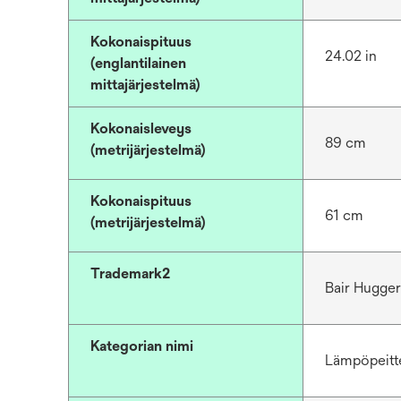
Kokonaispituus
24.02 in
(englantilainen
mittajärjestelmä)
Kokonaisleveys
89 cm
(metrijärjestelmä)
Kokonaispituus
61 cm
(metrijärjestelmä)
Trademark2
Bair Hugge
Kategorian nimi
Lämpöpeitt