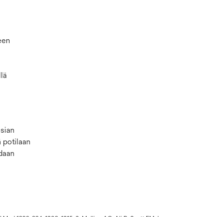
een
llä
esian
ä potilaan
idaan