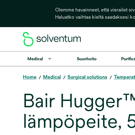
Olemme havainneet, että vierailet sivu
Haluatko vaihtaa kieltä saadaksesi k
Medical
Suunhoito
Purific
Home
Medical
Surgical solutions
Tempera
Bair Hugger™ 
lämpöpeite,