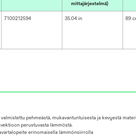
mittajärjestelmä)
7100212594
35.04 in
89 
 valmistettu pehmeästä, mukavantuntuisesta ja kevyestä materiaa
konvektioon perustuvasta lämmöstä.
avartalopeite erinomaisella lämmönsiirrolla