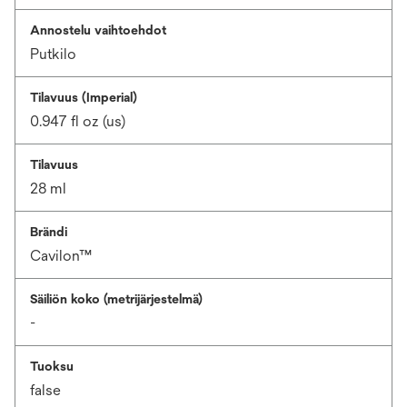
Annostelu vaihtoehdot
Putkilo
Tilavuus (Imperial)
0.947 fl oz (us)
Tilavuus
28 ml
Brändi
Cavilon™
Säiliön koko (metrijärjestelmä)
-
Tuoksu
false