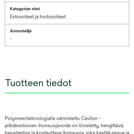
Kategorian nimi
Estovoiteet ja hoitovoiteet
Annostelija
-
Tuotteen tiedot
Polymeeriteknologialla valmistettu Cavilon -
pitkäkestoinen ihonsuojavoide on tiivistetty, hengittävä,
hajusteeton ja kosteuttava ihonsuoja, joka kestää pesua ja