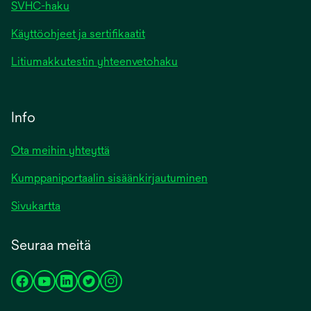
SVHC-haku
Käyttöohjeet ja sertifikaatit
Litiumakkutestin yhteenvetohaku
Info
Ota meihin yhteyttä
Kumppaniportaalin sisäänkirjautuminen
Sivukartta
Seuraa meitä
opens
opens
opens
opens
opens
in
in
in
in
in