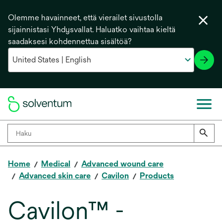
Olemme havainneet, että vierailet sivustolla
sijainnistasi Yhdysvallat. Haluatko vaihtaa kieltä
saadaksesi kohdennettua sisältöä?
Home
Medical
Advanced wound care
Advanced skin care
Cavilon
Products
Cavilon™ -