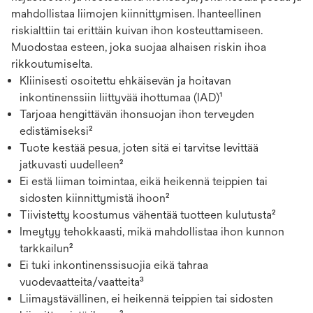
mahdollistaa liimojen kiinnittymisen. Ihanteellinen
riskialttiin tai erittäin kuivan ihon kosteuttamiseen.
Muodostaa esteen, joka suojaa alhaisen riskin ihoa
rikkoutumiselta.
Kliinisesti osoitettu ehkäisevän ja hoitavan
inkontinenssiin liittyvää ihottumaa (IAD)¹
Tarjoaa hengittävän ihonsuojan ihon terveyden
edistämiseksi²
Tuote kestää pesua, joten sitä ei tarvitse levittää
jatkuvasti uudelleen²
Ei estä liiman toimintaa, eikä heikennä teippien tai
sidosten kiinnittymistä ihoon²
Tiivistetty koostumus vähentää tuotteen kulutusta²
Imeytyy tehokkaasti, mikä mahdollistaa ihon kunnon
tarkkailun²
Ei tuki inkontinenssisuojia eikä tahraa
vuodevaatteita/vaatteita³
Liimaystävällinen, ei heikennä teippien tai sidosten