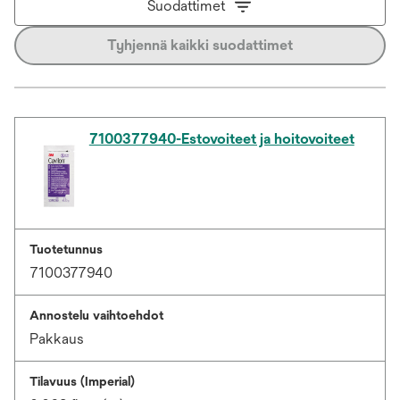
Suodattimet
Tyhjennä kaikki suodattimet
7100377940-Estovoiteet ja hoitovoiteet
Tuotetunnus
7100377940
Annostelu vaihtoehdot
Pakkaus
Tilavuus (Imperial)