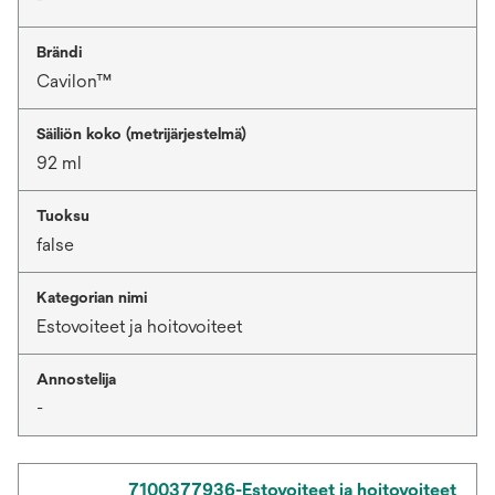
Brändi
Cavilon™
Säiliön koko (metrijärjestelmä)
92 ml
Tuoksu
false
Kategorian nimi
Estovoiteet ja hoitovoiteet
Annostelija
-
7100377936-Estovoiteet ja hoitovoiteet