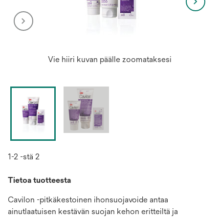
Vie hiiri kuvan päälle zoomataksesi
1-2 -stä 2
Tietoa tuotteesta
Cavilon -pitkäkestoinen ihonsuojavoide antaa
ainutlaatuisen kestävän suojan kehon eritteiltä ja