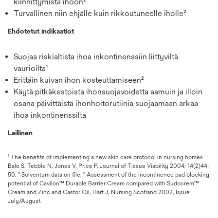
kiinnittymistä ihoon²
Turvallinen niin ehjälle kuin rikkoutuneelle iholle²
Ehdotetut indikaatiot
Suojaa riskialtista ihoa inkontinenssiin liittyviltä
vaurioilta¹
Erittäin kuivan ihon kosteuttamiseen²
Käytä pitkäkestoista ihonsuojavoidetta aamuin ja illoin
osana päivittäistä ihonhoitorutiinia suojaamaan arkaa
ihoa inkontinenssilta
Laillinen
¹ The benefits of implementing a new skin care protocol in nursing homes
Bale S, Tebble N, Jones V, Price P, Journal of Tissue Viability 2004; 14(2)44-
50. ² Solventum data on file. ³ Assessment of the incontinence pad blocking
potential of Cavilon™ Durable Barrier Cream compared with Sudocrem™
Cream and Zinc and Castor Oil, Hart J, Nursing Scotland 2002, Issue
July/August.