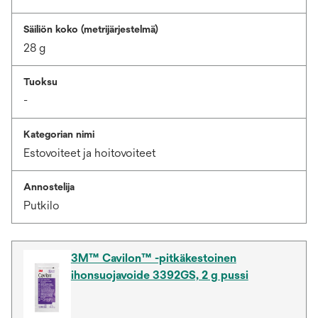
Säiliön koko (metrijärjestelmä)
28 g
Tuoksu
-
Kategorian nimi
Estovoiteet ja hoitovoiteet
Annostelija
Putkilo
3M™ Cavilon™ -pitkäkestoinen
ihonsuojavoide 3392GS, 2 g pussi