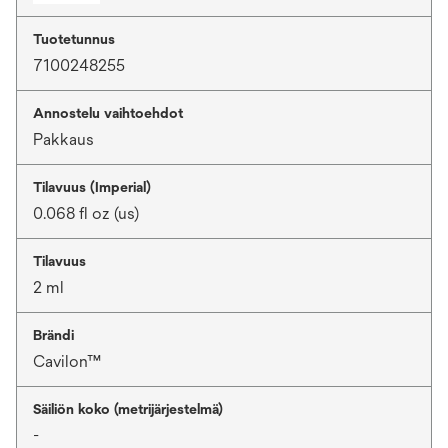
Tuotetunnus
7100248255
Annostelu vaihtoehdot
Pakkaus
Tilavuus (Imperial)
0.068 fl oz (us)
Tilavuus
2 ml
Brändi
Cavilon™
Säiliön koko (metrijärjestelmä)
-