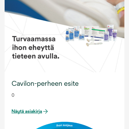
Cavilon-perheen esite
0
Näytä asiakirja