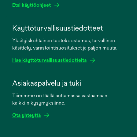
Etsi käyttöohjeet
opens
in
Käyttöturvallisuustiedotteet
a
Yksityiskohtainen tuotekoostumus, turvallinen
new
käsittely, varastointisuositukset ja paljon muuta.
tab
Hae käyttöturvallisuustiedotteita
opens
in
Asiakaspalvelu ja tuki
a
Tiimimme on täällä auttamassa vastaamaan
new
kaikkiin kysymyksiinne.
tab
Ota yhteyttä