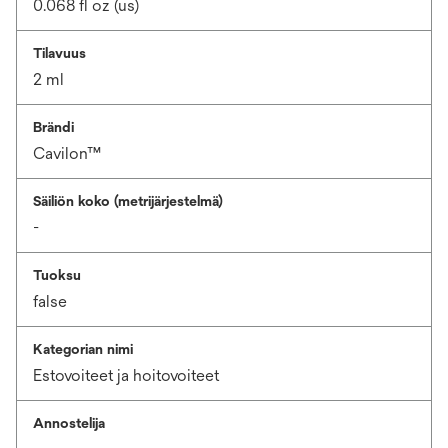
0.068 fl oz (us)
Tilavuus
2 ml
Brändi
Cavilon™
Säiliön koko (metrijärjestelmä)
-
Tuoksu
false
Kategorian nimi
Estovoiteet ja hoitovoiteet
Annostelija