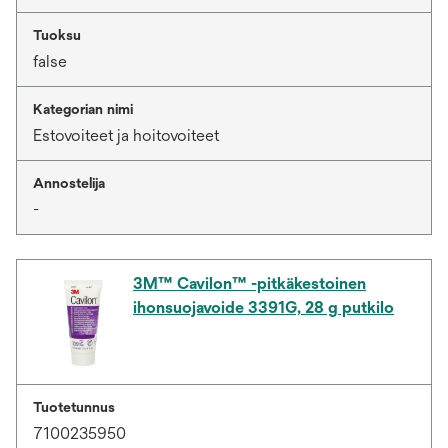
Tuoksu
false
Kategorian nimi
Estovoiteet ja hoitovoiteet
Annostelija
-
3M™ Cavilon™ -pitkäkestoinen
ihonsuojavoide 3391G, 28 g putkilo
Tuotetunnus
7100235950