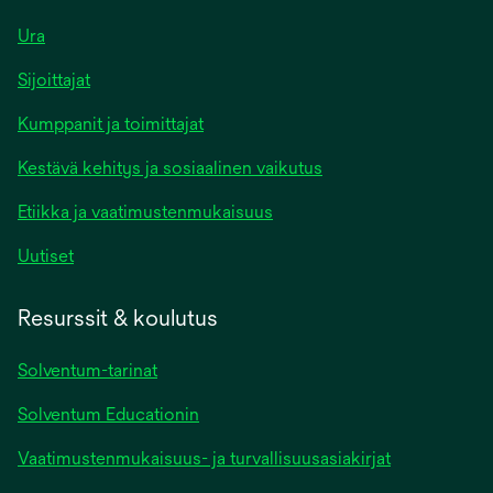
Ura
Sijoittajat
Kumppanit ja toimittajat
Kestävä kehitys ja sosiaalinen vaikutus
Etiikka ja vaatimustenmukaisuus
Uutiset
Resurssit & koulutus
Solventum-tarinat
Solventum Educationin
Vaatimustenmukaisuus- ja turvallisuusasiakirjat