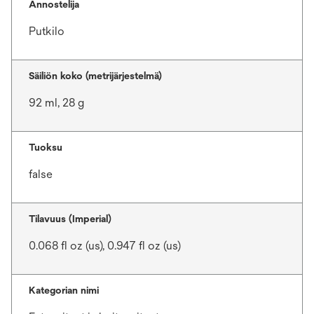
Annostelija
Putkilo
Säiliön koko (metrijärjestelmä)
92 ml, 28 g
Tuoksu
false
Tilavuus (Imperial)
0.068 fl oz (us), 0.947 fl oz (us)
Kategorian nimi