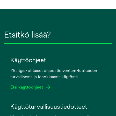
Etsitkö lisää?
Käyttöohjeet
Yksityiskohtaiset ohjeet Solventum-tuotteiden
turvallisesta ja tehokkaasta käytöstä.
Etsi käyttöohjeet
opens
in
Käyttöturvallisuustiedotteet
a