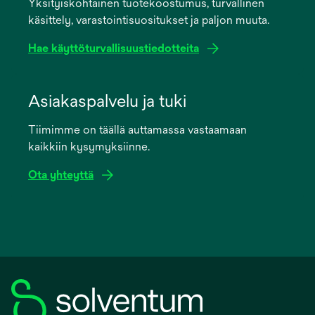
Yksityiskohtainen tuotekoostumus, turvallinen
new
käsittely, varastointisuositukset ja paljon muuta.
tab
Hae käyttöturvallisuustiedotteita
opens
in
Asiakaspalvelu ja tuki
a
Tiimimme on täällä auttamassa vastaamaan
new
kaikkiin kysymyksiinne.
tab
Ota yhteyttä