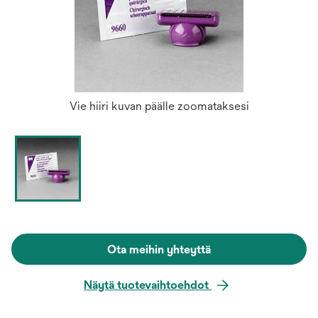
Vie hiiri kuvan päälle zoomataksesi
Ota meihin yhteyttä
Näytä tuotevaihtoehdot