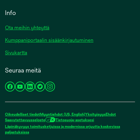
Info
Ota meihin yhteyttä
Kumppaniportaalin sisäänkirjautuminen
Sivukartta
Seuraa meitä
opens
opens
opens
opens
opens
in
in
in
in
in
a
a
a
a
a
new
new
new
new
new
Oikeudelliset tiedot
Myyntiehdot (US, English)
Yksityisyys
Ehdot
tab
tab
tab
tab
tab
Saavutettavuusseloste
Tietosuoja-asetuksesi
Läpinäkyvyys toimitusketjuissa ja modernissa orjuutta koskevissa
opens
paljastuksissa
in