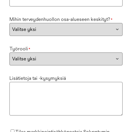
Mihin terveydenhuollon osa-alueseen keskityt?
*
Työrooli
*
Lisätietoja tai -kysymyksiä
Tilaa markkinointisähköposteja Solventumin