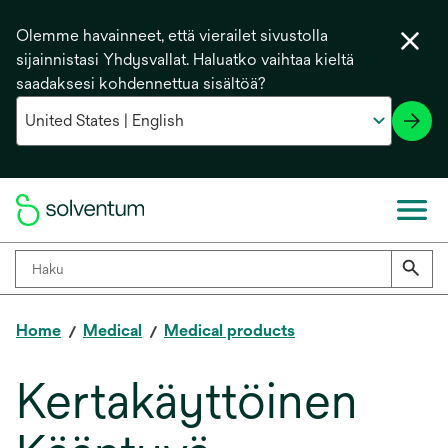
Olemme havainneet, että vierailet sivustolla
sijainnistasi Yhdysvallat. Haluatko vaihtaa kieltä
saadaksesi kohdennettua sisältöä?
Home
Medical
Medical products
Kertakäyttöinen