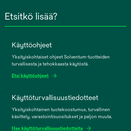
Etsitkö lisää?
Käyttöohjeet
Yksityiskohtaiset ohjeet Solventum-tuotteiden
turvallisesta ja tehokkaasta käytöstä.
Etsi käyttöohjeet
opens
in
Käyttöturvallisuustiedotteet
a
Yksityiskohtainen tuotekoostumus, turvallinen
new
käsittely, varastointisuositukset ja paljon muuta.
tab
Hae käyttöturvallisuustiedotteita