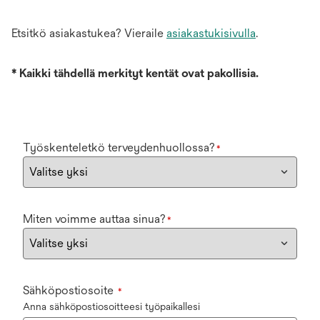
Etsitkö asiakastukea? Vieraile
asiakastukisivulla
.
*
Kaikki tähdellä merkityt kentät ovat pakollisia.
Työskenteletkö terveydenhuollossa?
*
Miten voimme auttaa sinua?
*
Sähköpostiosoite
*
Anna sähköpostiosoitteesi työpaikallesi