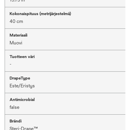
Kokonaispituus (metrijärjestelmä)
40 cm
Materiaali
Muovi
Tuotteen väri
-
DrapeType
Este/Eristys
Antimicrobial
false
Brändi
Steri-Drape™