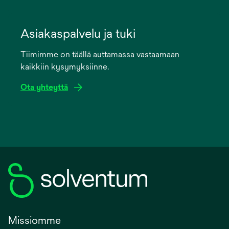
opens
in
Asiakaspalvelu ja tuki
a
Tiimimme on täällä auttamassa vastaamaan
new
kaikkiin kysymyksiinne.
tab
Ota yhteyttä
Missiomme