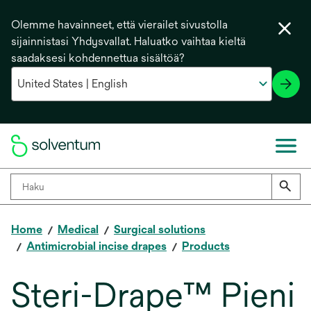
Olemme havainneet, että vierailet sivustolla
sijainnistasi Yhdysvallat. Haluatko vaihtaa kieltä
saadaksesi kohdennettua sisältöä?
Home
Medical
Surgical solutions
Antimicrobial incise drapes
Products
Steri-Drape™ Pieni