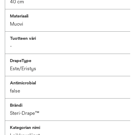
40 cm
Materiaali
Muovi
Tuotteen väri
-
DrapeType
Este/Eristys
Antimicrobial
false
Brändi
Steri-Drape™
Kategorian nimi