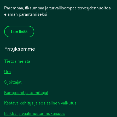
Parempaa, fiksumpaa ja turvallisempaa terveydenhuoltoa
elämän parantamiseksi
Lue lisää
Yrityksemme
Tietoa meistä
Ura
Sijoittajat
Kumppanit ja toimittajat
Kestävä kehitys ja sosiaalinen vaikutus
Etiikka ja vaatimustenmukaisuus