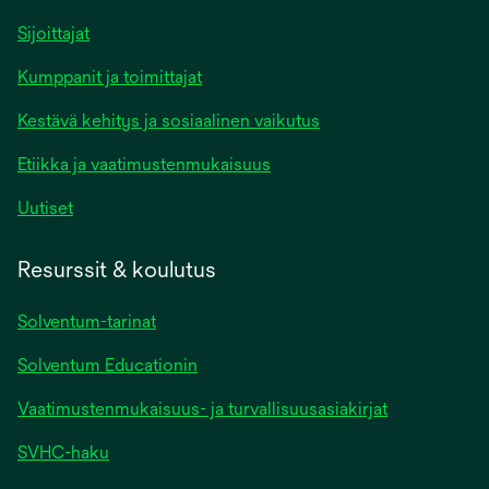
Sijoittajat
Kumppanit ja toimittajat
Kestävä kehitys ja sosiaalinen vaikutus
Etiikka ja vaatimustenmukaisuus
Uutiset
Resurssit & koulutus
Solventum-tarinat
Solventum Educationin
Vaatimustenmukaisuus- ja turvallisuusasiakirjat
SVHC-haku