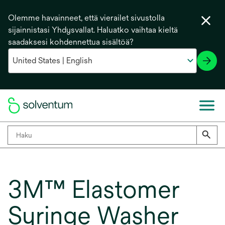
Olemme havainneet, että vierailet sivustolla
sijainnistasi Yhdysvallat. Haluatko vaihtaa kieltä
saadaksesi kohdennettua sisältöä?
3M™ Elastomer
Syringe Washer