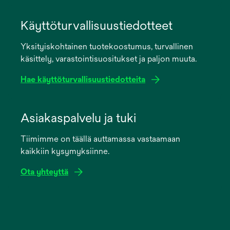
opens
in
Käyttöturvallisuustiedotteet
a
Yksityiskohtainen tuotekoostumus, turvallinen
new
käsittely, varastointisuositukset ja paljon muuta.
tab
Hae käyttöturvallisuustiedotteita
opens
in
Asiakaspalvelu ja tuki
a
Tiimimme on täällä auttamassa vastaamaan
new
kaikkiin kysymyksiinne.
tab
Ota yhteyttä