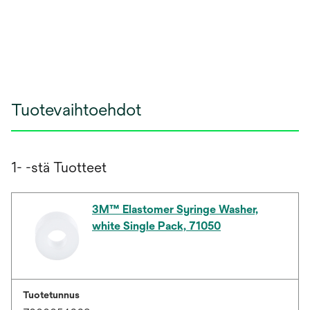
Tuotevaihtoehdot
1- -stä Tuotteet
3M™ Elastomer Syringe Washer,
white Single Pack, 71050
Tuotetunnus