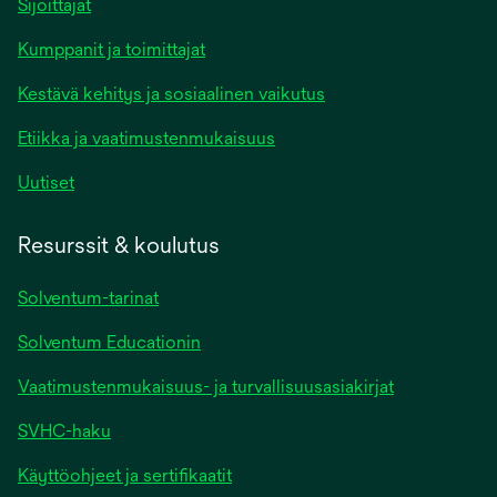
Sijoittajat
Kumppanit ja toimittajat
Kestävä kehitys ja sosiaalinen vaikutus
Etiikka ja vaatimustenmukaisuus
Uutiset
Resurssit & koulutus
Solventum-tarinat
Solventum Educationin
Vaatimustenmukaisuus- ja turvallisuusasiakirjat
SVHC-haku
Käyttöohjeet ja sertifikaatit