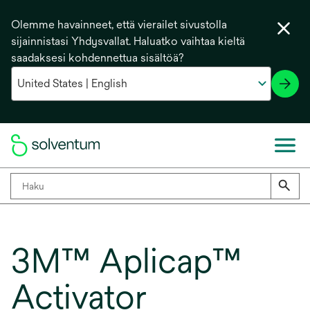
Olemme havainneet, että vierailet sivustolla
sijainnistasi Yhdysvallat. Haluatko vaihtaa kieltä
saadaksesi kohdennettua sisältöä?
3M™ Aplicap™
Activator