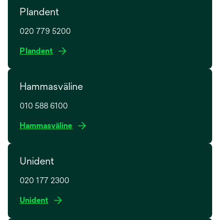
Plandent
020 779 5200
o
Plandent
p
e
Hammasväline
n
s
010 588 6100
i
n
o
Hammasväline
a
p
n
e
e
Unident
n
w
s
t
020 177 2300
i
a
n
o
Unident
b
a
p
n