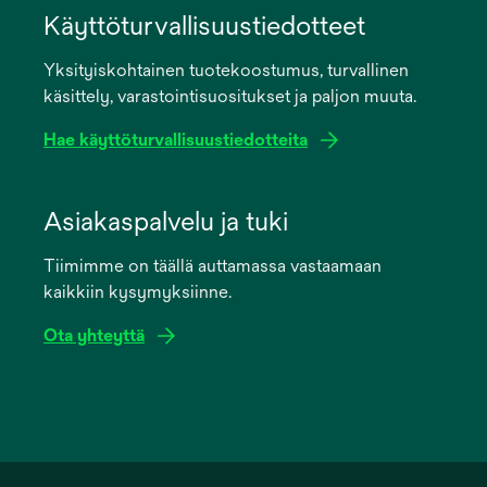
in
Käyttöturvallisuustiedotteet
a
Yksityiskohtainen tuotekoostumus, turvallinen
new
käsittely, varastointisuositukset ja paljon muuta.
tab
Hae käyttöturvallisuustiedotteita
opens
in
Asiakaspalvelu ja tuki
a
Tiimimme on täällä auttamassa vastaamaan
new
kaikkiin kysymyksiinne.
tab
Ota yhteyttä