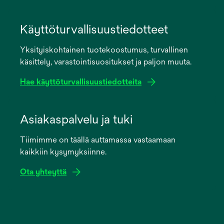
opens
in
Käyttöturvallisuustiedotteet
a
Yksityiskohtainen tuotekoostumus, turvallinen
new
käsittely, varastointisuositukset ja paljon muuta.
tab
Hae käyttöturvallisuustiedotteita
opens
in
Asiakaspalvelu ja tuki
a
Tiimimme on täällä auttamassa vastaamaan
new
kaikkiin kysymyksiinne.
tab
Ota yhteyttä