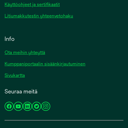
Käyttöohjeet ja sertifikaatit
Litiumakkutestin yhteenvetohaku
Info
Ota meihin yhteyttä
Kumppaniportaalin sisäänkirjautuminen
Sivukartta
Seuraa meitä
opens
opens
opens
opens
opens
in
in
in
in
in
a
a
a
a
a