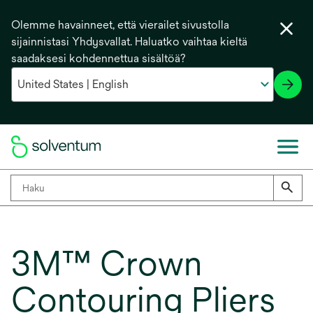
Olemme havainneet, että vierailet sivustolla
sijainnistasi Yhdysvallat. Haluatko vaihtaa kieltä
saadaksesi kohdennettua sisältöä?
3M™ Crown
Contouring Pliers