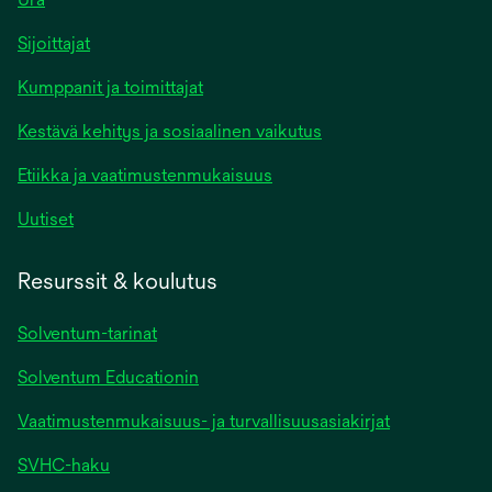
Sijoittajat
Kumppanit ja toimittajat
Kestävä kehitys ja sosiaalinen vaikutus
Etiikka ja vaatimustenmukaisuus
Uutiset
Resurssit & koulutus
Solventum-tarinat
Solventum Educationin
Vaatimustenmukaisuus- ja turvallisuusasiakirjat
SVHC-haku