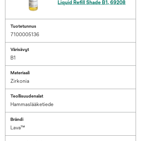
Liquid Refill Shade B1, 69208
Tuotetunnus
7100005136
Värisävyt
B1
Materiaali
Zirkonia
Teollisuudenalat
Hammaslääketiede
Brändi
Lava™