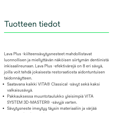
Tuotteen tiedot
Lava Plus -kiilteensävytysnesteet mahdollistavat
luonnollisen ja miellyttävän näköisen siirtymän dentiinistä
inkisaalireunaan. Lava Plus -efektivärejä on 8 eri sävyä,
joilla voit tehdä jokaisesta restoraatiosta aidontuntuisen
taidonnäytteen.
Saatavana kaikki VITA® Classical -sävyt sekä kaksi
valkaisusävyä.
Pakkauksessa muuntotaulukko yleisimpiä VITA
SYSTEM 3D-MASTER® -sävyjä varten.
Sävytysneste imeytyy täysin materiaaliin ja värjää