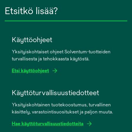
Etsitkö lisää?
Käyttöohjeet
Yksityiskohtaiset ohjeet Solventum-tuotteiden
turvallisesta ja tehokkaasta käytöstä.
Etsi käyttöohjeet
opens
in
Käyttöturvallisuustiedotteet
a
Yksityiskohtainen tuotekoostumus, turvallinen
new
käsittely, varastointisuositukset ja paljon muuta.
tab
Hae käyttöturvallisuustiedotteita