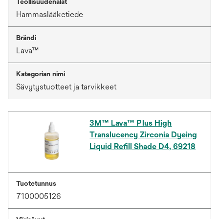
Teollisuudenalat
Hammaslääketiede
Brändi
Lava™
Kategorian nimi
Sävytystuotteet ja tarvikkeet
3M™ Lava™ Plus High
Translucency Zirconia Dyeing
Liquid Refill Shade D4, 69218
Tuotetunnus
7100005126