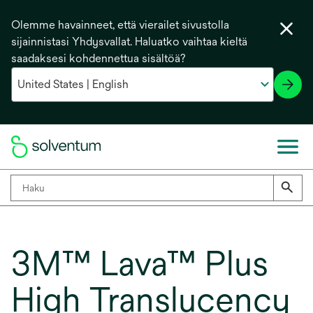
Olemme havainneet, että vierailet sivustolla
sijainnistasi Yhdysvallat. Haluatko vaihtaa kieltä
saadaksesi kohdennettua sisältöä?
3M™ Lava™ Plus
High Translucency