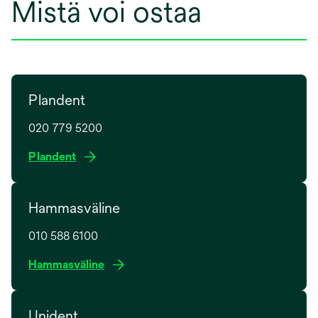
Mistä voi ostaa
Plandent
020 779 5200
o
Plandent
p
e
Hammasväline
n
s
010 588 6100
i
n
o
Hammasväline
a
p
n
e
e
Unident
n