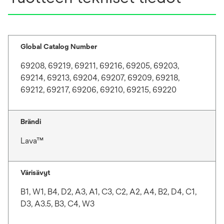
w
t
a
b
Global Catalog Number
69208, 69219, 69211, 69216, 69205, 69203,
69214, 69213, 69204, 69207, 69209, 69218,
69212, 69217, 69206, 69210, 69215, 69220
Brändi
Lava™
Värisävyt
B1, W1, B4, D2, A3, A1, C3, C2, A2, A4, B2, D4, C1,
D3, A3.5, B3, C4, W3