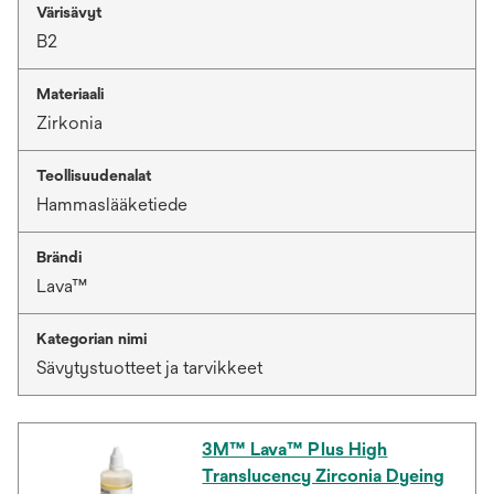
Värisävyt
B2
Materiaali
Zirkonia
Teollisuudenalat
Hammaslääketiede
Brändi
Lava™
Kategorian nimi
Sävytystuotteet ja tarvikkeet
3M™ Lava™ Plus High
Translucency Zirconia Dyeing