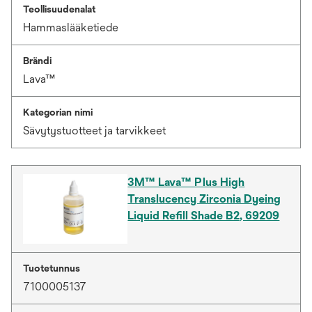
Teollisuudenalat
Hammaslääketiede
Brändi
Lava™
Kategorian nimi
Sävytystuotteet ja tarvikkeet
3M™ Lava™ Plus High
Translucency Zirconia Dyeing
Liquid Refill Shade B2, 69209
Tuotetunnus
7100005137