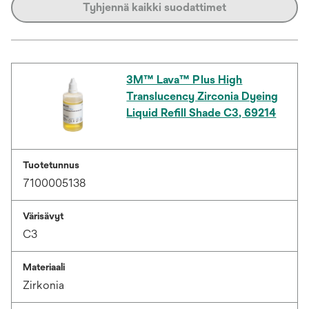
Tyhjennä kaikki suodattimet
3M™ Lava™ Plus High
Translucency Zirconia Dyeing
Liquid Refill Shade C3, 69214
Tuotetunnus
7100005138
Värisävyt
C3
Materiaali
Zirkonia