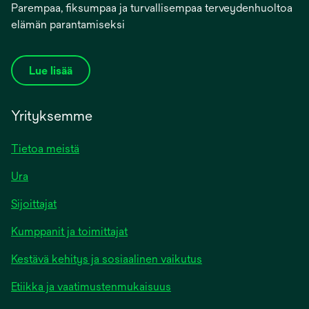
Parempaa, fiksumpaa ja turvallisempaa terveydenhuoltoa
elämän parantamiseksi
Lue lisää
Yrityksemme
Tietoa meistä
Ura
Sijoittajat
Kumppanit ja toimittajat
Kestävä kehitys ja sosiaalinen vaikutus
Etiikka ja vaatimustenmukaisuus