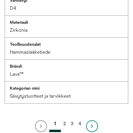
Värisävyt
D4
Materiaali
Zirkonia
Teollisuudenalat
Hammaslääketiede
Brändi
Lava™
Kategorian nimi
Sävytystuotteet ja tarvikkeet
1
2
3
4