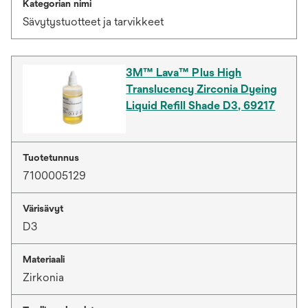
Kategorian nimi
Sävytystuotteet ja tarvikkeet
3M™ Lava™ Plus High
Translucency Zirconia Dyeing
Liquid Refill Shade D3, 69217
Tuotetunnus
7100005129
Värisävyt
D3
Materiaali
Zirkonia