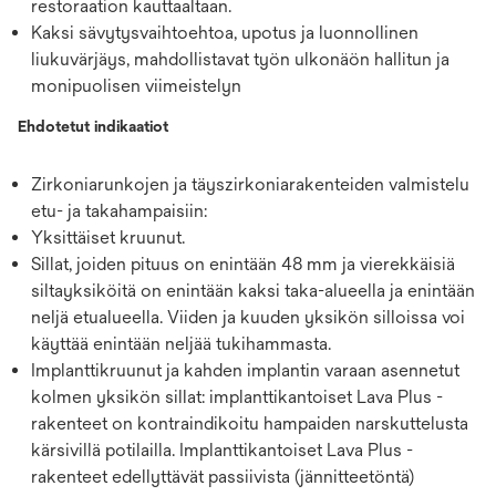
restoraation kauttaaltaan.
Kaksi sävytysvaihtoehtoa, upotus ja luonnollinen
liukuvärjäys, mahdollistavat työn ulkonäön hallitun ja
monipuolisen viimeistelyn
Ehdotetut indikaatiot
Zirkoniarunkojen ja täyszirkoniarakenteiden valmistelu
etu- ja takahampaisiin:
Yksittäiset kruunut.
Sillat, joiden pituus on enintään 48 mm ja vierekkäisiä
siltayksiköitä on enintään kaksi taka-alueella ja enintään
neljä etualueella. Viiden ja kuuden yksikön silloissa voi
käyttää enintään neljää tukihammasta.
Implanttikruunut ja kahden implantin varaan asennetut
kolmen yksikön sillat: implanttikantoiset Lava Plus -
rakenteet on kontraindikoitu hampaiden narskuttelusta
kärsivillä potilailla. Implanttikantoiset Lava Plus -
rakenteet edellyttävät passiivista (jännitteetöntä)