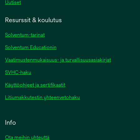
Uutiset
Resurssit & koulutus
Solventum-tarinat
Solventum Educationin
Vaatimustenmukaisuus- ja turvallisuusasiakirjat
SVHC-haku
Käyttöohjeet ja sertifikaatit
Litiumakkutestin yhteenvetohaku
Info
Ota meihin yhteyttä