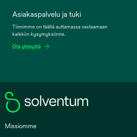
opens
in
Asiakaspalvelu ja tuki
a
Tiimimme on täällä auttamassa vastaamaan
new
kaikkiin kysymyksiinne.
tab
Ota yhteyttä
Missiomme