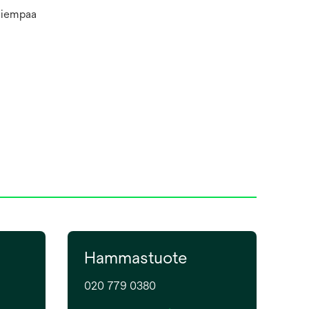
 aiempaa
Hammastuote
020 779 0380