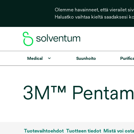
Olemme havainneet, että vierailet sivu
Haluatko vaihtaa kieltä saadaksesi k
Medical
Suunhoito
Purific
3M™ Pentami
Tuotevaihtoehdot
Tuotteen tiedot
Mistä voi ost