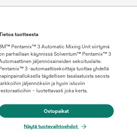
Tietoa tuotteesta
3M™ Pentamix™ 3 Automatic Mixing Unit siirtymä
on parhaillaan käynnissä Solventum™ Pentamix™ 3
Automaattinen jäljennösaineiden sekoituslaite.
Pentamix™ 3 -automaattisekoittaja tuottaa yhdellä
napinpainalluksella täydellisen tasalaatuista seosta
tarkkoihin jäljennöksiin ja hyvin istuviin
restoraatioihin – luotettavasti joka kerta.
Ostopaikat
Näytä tuotevaihtoehdot