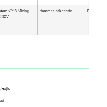
ntamix™ 3 Mixing
Hammaslääketiede
Pentamix™
 230V
ttajia
siä