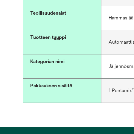
Teollisuudenalat
Hammaslää
Tuotteen tyyppi
Automaattis
Kategorian nimi
Jäljennösmat
Pakkauksen sisältö
1 Pentamix