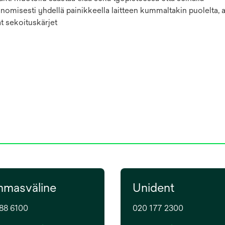
onomisesti yhdellä painikkeella laitteen kummaltakin puolelta,
t sekoituskärjet
masväline
Unident
88 6100
020 177 2300