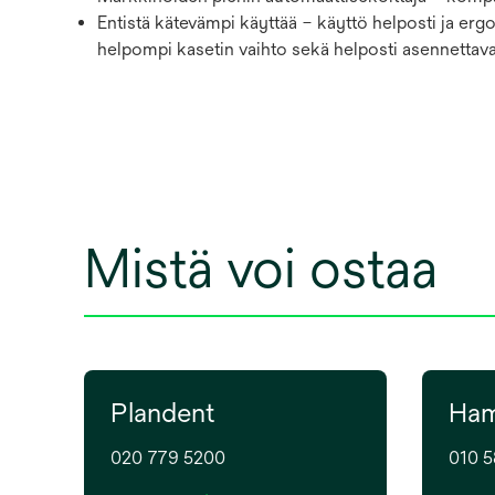
Entistä kätevämpi käyttää – käyttö helposti ja erg
helpompi kasetin vaihto sekä helposti asennettava
Mistä voi ostaa
Plandent
Ham
020 779 5200
010 5