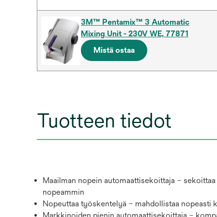
3M™ Pentamix™ 3 Automatic
Mixing Unit - 230V WE, 77871
Mistä ostaa
Tuotteen tiedot
Maailman nopein automaattisekoittaja – sekoittaa 
nopeammin
Nopeuttaa työskentelyä – mahdollistaa nopeasti ko
Markkinoiden pienin automaattisekoittaja – kompak