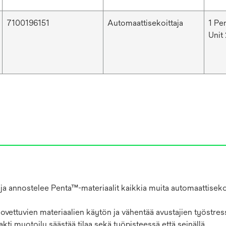
7100196151
Automaattisekoittaja
1 Pe
Unit
ja annostelee Penta™-materiaalit kaikkia muita automaattisekoi
vettuvien materiaalien käytön ja vähentää avustajien työstres
ti muotoilu säästää tilaa sekä työpisteessä että seinällä