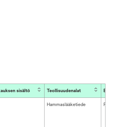
auksen sisältö
Teollisuudenalat
Brändi
Hammaslääketiede
Pentamix™