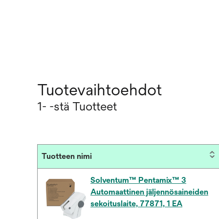
Tuotevaihtoehdot
1- -stä Tuotteet
Tuotteen nimi
Solventum™ Pentamix™ 3
Automaattinen jäljennösaineiden
sekoituslaite, 77871, 1 EA