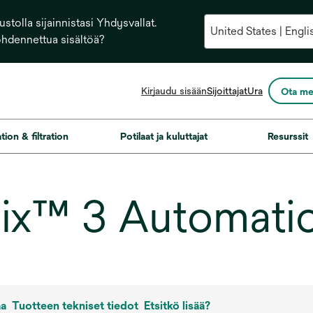
stolla sijainnistasi Yhdysvallat.
ohdennettua sisältöä?
opens
Kirjaudu sisään
Sijoittajat
Ura
Ota me
in
a
new
ation & filtration
Potilaat ja kuluttajat
Resurssit
tab
x™ 3 Automatic 
aa
Tuotteen tekniset tiedot
Etsitkö lisää?