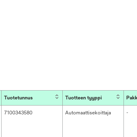
Tuotetunnus
Tuotteen tyyppi
Pakk
7100343580
Automaattisekoittaja
-