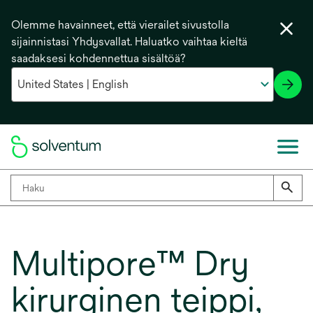
Olemme havainneet, että vierailet sivustolla
sijainnistasi Yhdysvallat. Haluatko vaihtaa kieltä
saadaksesi kohdennettua sisältöä?
Multipore™ Dry
kirurginen teippi,