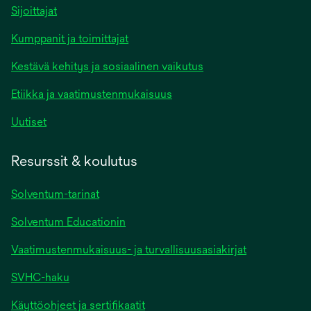
Sijoittajat
Kumppanit ja toimittajat
Kestävä kehitys ja sosiaalinen vaikutus
Etiikka ja vaatimustenmukaisuus
Uutiset
Resurssit & koulutus
Solventum-tarinat
Solventum Educationin
Vaatimustenmukaisuus- ja turvallisuusasiakirjat
SVHC-haku
Käyttöohjeet ja sertifikaatit