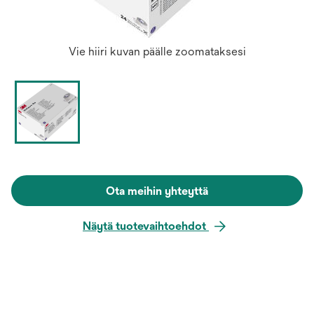
Vie hiiri kuvan päälle zoomataksesi
Ota meihin yhteyttä
Näytä tuotevaihtoehdot