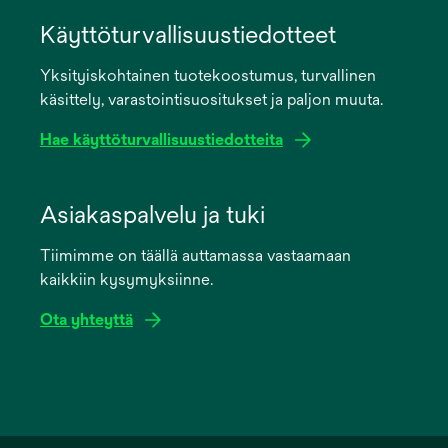
opens
in
Käyttöturvallisuustiedotteet
a
Yksityiskohtainen tuotekoostumus, turvallinen
new
käsittely, varastointisuositukset ja paljon muuta.
tab
Hae käyttöturvallisuustiedotteita
opens
in
Asiakaspalvelu ja tuki
a
Tiimimme on täällä auttamassa vastaamaan
new
kaikkiin kysymyksiinne.
tab
Ota yhteyttä