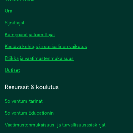
Ura
Sijoittajat
Kumppanit ja toimittajat
Kestävä kehitys ja sosiaalinen vaikutus
Etiikka ja vaatimustenmukaisuus
Uutiset
Resurssit & koulutus
Solventum-tarinat
Solventum Educationin
Vaatimustenmukaisuus- ja turvallisuusasiakirjat