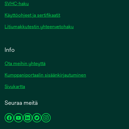
SVHC-haku
Käyttöohjeet ja sertifikaatit
Litiumakkutestin yhteenvetohaku
Info
Ota meihin yhteyttä
Kumppaniportaalin sisäänkirjautuminen
Sivukartta
Seuraa meitä
opens
opens
opens
opens
opens
in
in
in
in
in