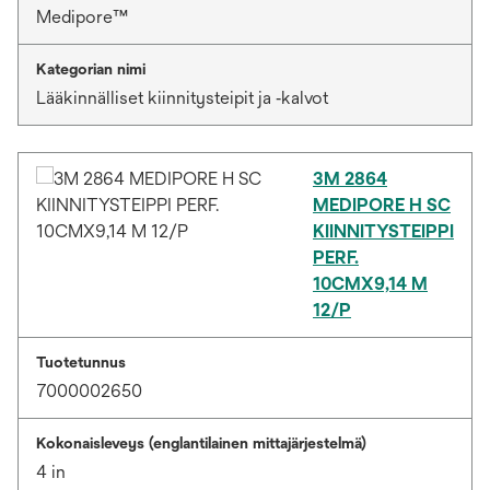
Medipore™
Kategorian nimi
Lääkinnälliset kiinnitysteipit ja ‑kalvot
3M 2864
MEDIPORE H SC
KIINNITYSTEIPPI
PERF.
10CMX9,14 M
12/P
Tuotetunnus
7000002650
Kokonaisleveys (englantilainen mittajärjestelmä)
4 in