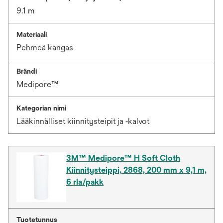
9.1 m
Materiaali
Pehmeä kangas
Brändi
Medipore™
Kategorian nimi
Lääkinnälliset kiinnitysteipit ja ‑kalvot
3M™ Medipore™ H Soft Cloth
Kiinnitysteippi, 2868, 200 mm x 9,1 m,
6 rla/pakk
Tuotetunnus