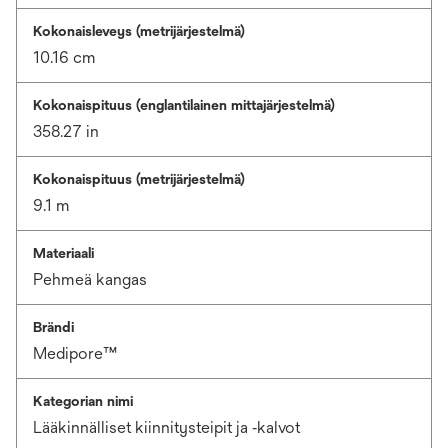
Kokonaisleveys (metrijärjestelmä)
10.16 cm
Kokonaispituus (englantilainen mittajärjestelmä)
358.27 in
Kokonaispituus (metrijärjestelmä)
9.1 m
Materiaali
Pehmeä kangas
Brändi
Medipore™
Kategorian nimi
Lääkinnälliset kiinnitysteipit ja ‑kalvot