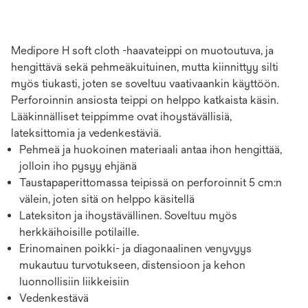
Medipore H soft cloth -haavateippi on muotoutuva, ja
hengittävä sekä pehmeäkuituinen, mutta kiinnittyy silti
myös tiukasti, joten se soveltuu vaativaankin käyttöön.
Perforoinnin ansiosta teippi on helppo katkaista käsin.
Lääkinnälliset teippimme ovat ihoystävällisiä,
lateksittomia ja vedenkestäviä.
Pehmeä ja huokoinen materiaali antaa ihon hengittää,
jolloin iho pysyy ehjänä
Taustapaperittomassa teipissä on perforoinnit 5 cm:n
välein, joten sitä on helppo käsitellä
Lateksiton ja ihoystävällinen. Soveltuu myös
herkkäihoisille potilaille.
Erinomainen poikki- ja diagonaalinen venyvyys
mukautuu turvotukseen, distensioon ja kehon
luonnollisiin liikkeisiin
Vedenkestävä