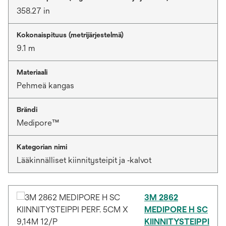
358.27 in
Kokonaispituus (metrijärjestelmä)
9.1 m
Materiaali
Pehmeä kangas
Brändi
Medipore™
Kategorian nimi
Lääkinnälliset kiinnitysteipit ja ‑kalvot
3M 2862
MEDIPORE H SC
KIINNITYSTEIPPI