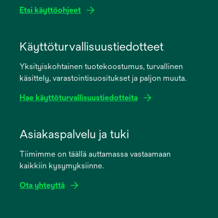
Etsi käyttöohjeet
opens
in
Käyttöturvallisuustiedotteet
a
Yksityiskohtainen tuotekoostumus, turvallinen
new
käsittely, varastointisuositukset ja paljon muuta.
tab
Hae käyttöturvallisuustiedotteita
opens
in
Asiakaspalvelu ja tuki
a
Tiimimme on täällä auttamassa vastaamaan
new
kaikkiin kysymyksiinne.
tab
Ota yhteyttä