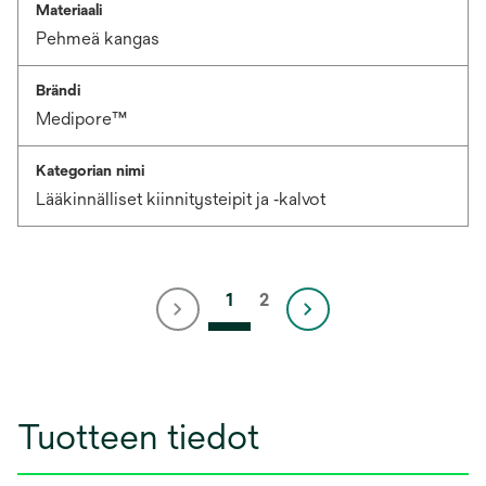
Materiaali
Pehmeä kangas
Brändi
Medipore™
Kategorian nimi
Lääkinnälliset kiinnitysteipit ja ‑kalvot
1
2
Tuotteen tiedot