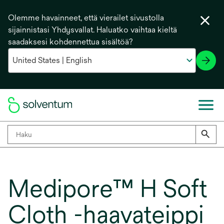
Olemme havainneet, että vierailet sivustolla
sijainnistasi Yhdysvallat. Haluatko vaihtaa kieltä
saadaksesi kohdennettua sisältöä?
Medipore™ H Soft
Cloth -haavateippi