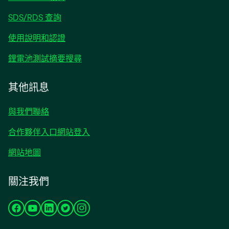
in
opens
SDS/RDS 查詢
a
in
new
opens
使用說明和認證
a
tab
in
new
opens
鋰電池測試摘要搜尋
a
tab
in
new
a
其他訊息
tab
new
tab
與我們聯絡
合作夥伴入口網站登入
網站地圖
關注我們
opens
opens
opens
opens
opens
in
in
in
in
in