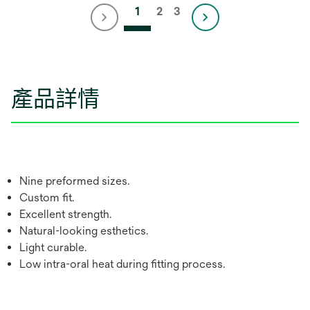
1
2
3
產品詳情
Nine preformed sizes.
Custom fit.
Excellent strength.
Natural-looking esthetics.
Light curable.
Low intra-oral heat during fitting process.