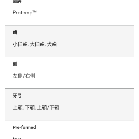
品牌
Protemp™
齒
小臼齒, 大臼齒, 犬齒
側
左侧/右侧
牙弓
上顎, 下顎, 上顎/下顎
Pre-formed