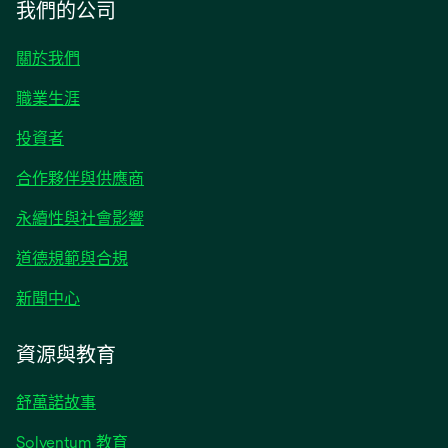
我們的公司
關於我們
職業生涯
opens
投資者
in
合作夥伴與供應商
a
new
永續性與社會影響
tab
道德規範與合規
opens
新聞中心
in
a
資源與教育
new
tab
舒萬諾故事
opens
Solventum 教育