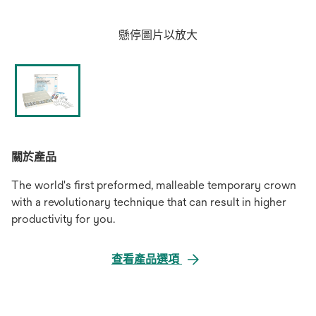
懸停圖片以放大
關於產品
The world's first preformed, malleable temporary crown
with a revolutionary technique that can result in higher
productivity for you.
查看產品選項