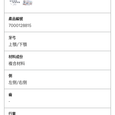
產品編號
7000128815
牙弓
上顎/下顎
材料成份
複合材料
側
左侧/右侧
齒
-
行業