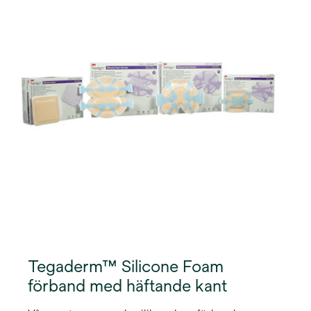
det absorberande och andningsbart för att minska
risken för maceration. Vår innovativa
flerlagersteknik låter fukt absorberas och avdunsta
för att upprätthålla en optimal sårläkningsmiljö.
Tegaderm™ Silicone Foam
förband med häftande kant