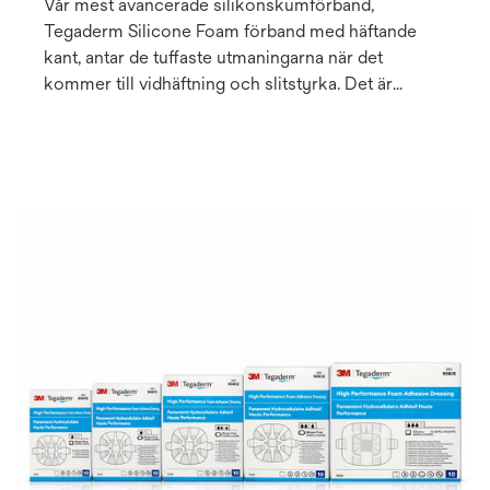
Vår mest avancerade silikonskumförband,
Tegaderm Silicone Foam förband med häftande
kant, antar de tuffaste utmaningarna när det
kommer till vidhäftning och slitstyrka. Det är
lämpligt att använda på ömtålig hud och under
kompressionsbehandling, vilket gör det till ett
utmärkt val vid sårbehandling och vid
förebyggande av trycksår/skada1