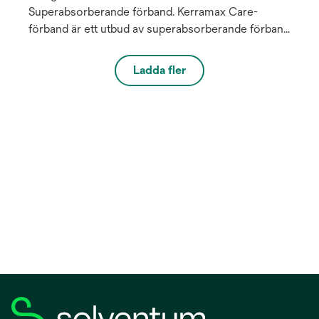
Superabsorberande förband. Kerramax Care-
förband är ett utbud av superabsorberande förband
som absorberar och håller kvar stora mängder
sårexsudat¹ *. Det unika uppsugningsskiktet
Ladda fler
fördelar vätskan jämnt horisontellt och vertikalt i
förbandet tack vare den fullständiga
absorptionsförmågan. Exsudatet innesluts, och
därmed även bakterier² * och MMP:er³ *, så att en
optimal miljö för sårläkning skapas, vilket bidrar till
att förändra patientutfall. Den höga formbarheten
innebär att förbandet kan vikas till att passa er rad
olika sår.