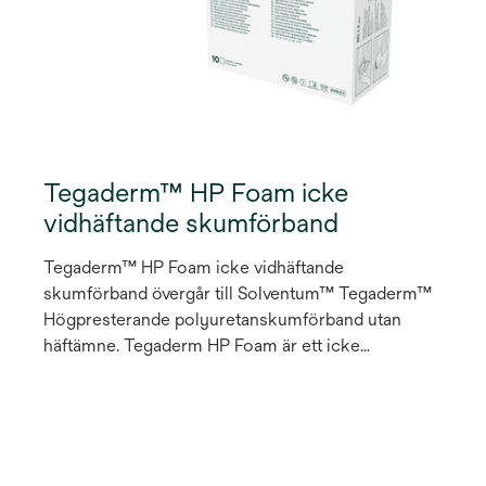
Tegaderm™ HP Foam icke
vidhäftande skumförband
Tegaderm™ HP Foam icke vidhäftande
skumförband övergår till Solventum™ Tegaderm™
Högpresterande polyuretanskumförband utan
häftämne. Tegaderm HP Foam är ett icke
vidhäftande skumförband som kan användas som
primär- eller sekundärförband på lätt till kraftigt
vätskande del- och fullhudsskador och under
kompression. Förbandets flerlagerskonstruktion
ger en utmärkt vätskehanteringsförmåga vilket gör