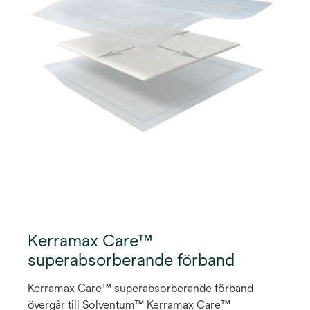
tekniken med flera lager absorberar och avdunstar
fukt för att upprätthålla en ideal fuktig sårmiljö.
Detta självhäftande skumförband finns tillgängligt i
en rad olika storlekar och former.
Kerramax Care™
superabsorberande förband
Kerramax Care™ superabsorberande förband
övergår till Solventum™ Kerramax Care™