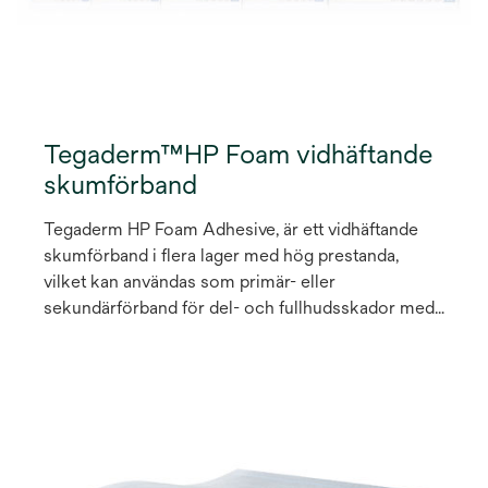
Tegaderm™HP Foam vidhäftande
skumförband
Tegaderm HP Foam Adhesive, är ett vidhäftande
skumförband i flera lager med hög prestanda,
vilket kan användas som primär- eller
sekundärförband för del- och fullhudsskador med
olika nivåer av exsudat, från lätt till kraftigt
vätskande sår. Appliceringssystemet hos detta
kantförsedda skumförband är utformat att
möjliggöra enkel applicering med en hand på svåra
kroppskonturer, inklusive hälar och armbågar, utan
att förbandet behöver klippas. Den innovativa