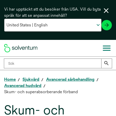
Vi har upptäckt att du besöker från USA. Vill du byta
språk för att se anpassat innehåll?
Home
Sjukvård
Avancerad sårbehandling
Avancerad hudvård
Skum- och superabsorberande förband
Skum- och