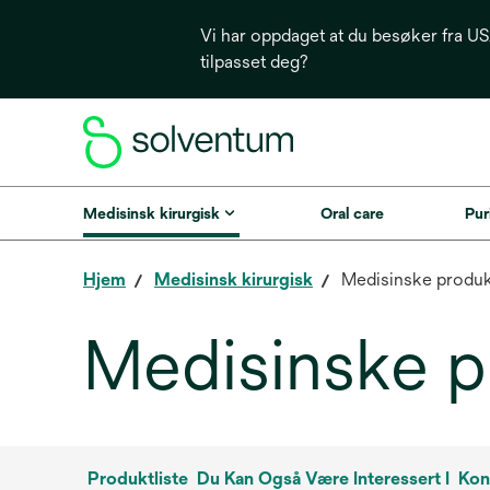
Vi har oppdaget at du besøker fra USA
tilpasset deg?
Medisinsk kirurgisk
Oral care
Puri
Hjem
Medisinsk kirurgisk
Medisinske produk
Medisinske p
Produktliste
Du Kan Også Være Interessert I
Kon