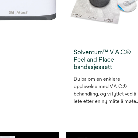
Solventum™ V.A.C.®
Peel and Place
bandasjessett
Du ba om en enklere
opplevelse med V.A.C.®
behandling, og vi lyttet ved å
lete etter en ny måte å møte
hindringene du møter som
helsepersonell. Nå kan du
forenkle behandlingen og
gjøre V.A.C.® behandling me