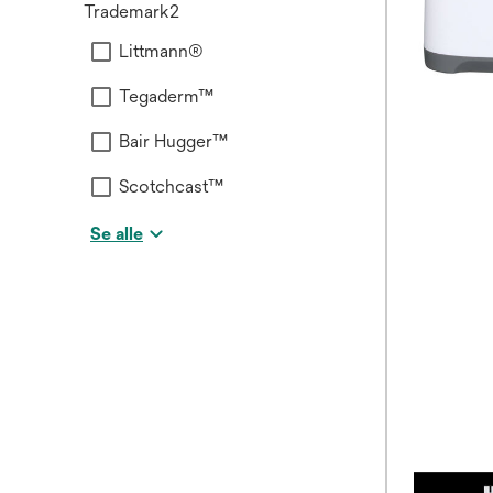
Trademark2
Littmann®
Tegaderm™
Bair Hugger™
Scotchcast™
Se alle