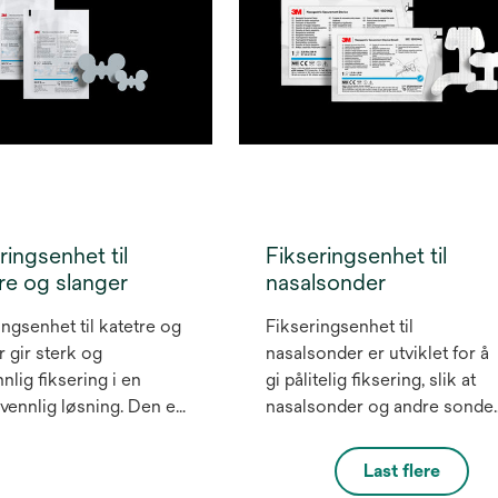
tilgjengelig for dine pasiente
med vår V.A.C.® Peel and
Place bandasje, den første
V.A.C.®-bandasjen som kan
1
brukes i opptil syv dager
.
ringsenhet til
Fikseringsenhet til
re og slanger
nasalsonder
ingsenhet til katetre og
Fikseringsenhet til
r gir sterk og
nasalsonder er utviklet for å
nlig fiksering i en
gi pålitelig fiksering, slik at
vennlig løsning. Den er
nasalsonder og andre sonde
et for å forebygge
som er lagt inn via nesen,
e relatert til
holdes på plass.
Last flere
nske klebestoffer
Fikseringsenheten til