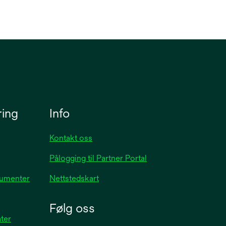
t
ring
Info
Kontakt oss
Pålogging til Partner Portal
kumenter
Nettstedskart
Følg oss
ater