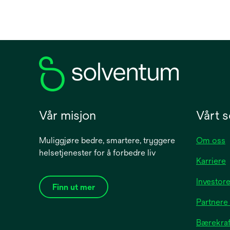
(MARSI
er sk
indiser
sondef
forbin
primær
urinka
henhol
retning
Vår misjon
Vårt s
Muliggjøre bedre, smartere, tryggere
Om oss
helsetjenester for å forbedre liv
Karriere
Investore
Finn ut mer
Partnere
Bærekraft