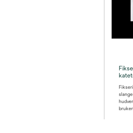
Fikse
katet
Fikser
slange
hudven
bruker
utvikl
hudskad
medisi