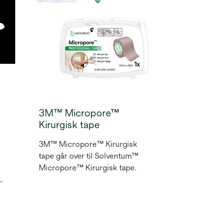
r
3M™ Micropore™
Kirurgisk tape
3M™ Micropore™ Kirurgisk
tape går over til Solventum™
Micropore™ Kirurgisk tape.
r