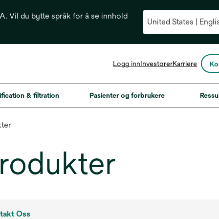
. Vil du bytte språk for å se innhold
opens
Logg inn
Investorer
Karriere
Ko
in
a
new
fication & filtration
Pasienter og forbrukere
Ressu
tab
ter
rodukter
takt Oss