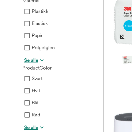
Material
Plastikk
Elastisk
Papir
Polyetylen
Se alle
ProductColor
Svart
Hvit
Blå
Rød
Se alle