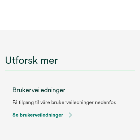
Utforsk mer
Brukerveiledninger
Få tilgang til våre brukerveiledninger nedenfor.
o
Se brukerveiledninger
p
e
n