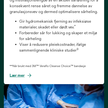
og instillasjonslengde av en aktuell sårløsning for å
konsekvent rense såret og fremme dannelse av
granulasjonsvev og dermed optimalisere sårheling.
Gir hydromekanisk fjerning av infeksiøse
*
materialer, skadet eller dødt vev.
Forbereder sår for lukking og skaper et miljø
for sårheling
Viser å redusere pleiekostnader, ifølge
9
sammenlignende kliniske studier
**Når brukt med 3M™ Veraflo Cleanse Choice™ bandasje
Lær mer