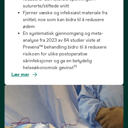
suturerte/stiftede snitt
Fjerner væske og infeksiøst materiale fra
snittet, noe som kan bidra til å redusere
ødem
En systematisk gjennomgang og meta-
analyse fra 2023 av 84 studier viste at
Prevena™ behandling bidro til å redusere
risikoen for ulike postoperative
sårinfeksjoner og ga en betydelig
10
helseøkonomisk gevinst
Lær mer