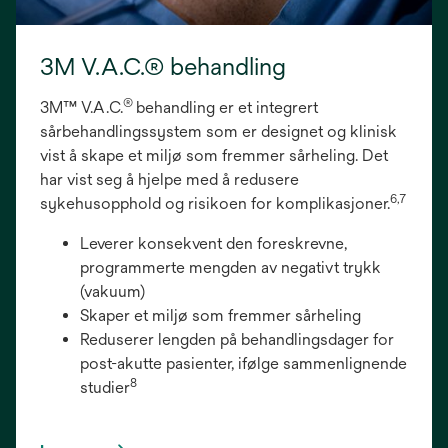
3M V.A.C.® behandling
®
3M™ V.A.C.
behandling er et integrert
sårbehandlingssystem som er designet og klinisk
vist å skape et miljø som fremmer sårheling. Det
har vist seg å hjelpe med å redusere
6,7
sykehusopphold og risikoen for komplikasjoner.
Leverer konsekvent den foreskrevne,
programmerte mengden av negativt trykk
(vakuum)
Skaper et miljø som fremmer sårheling
Reduserer lengden på behandlingsdager for
post-akutte pasienter, ifølge sammenlignende
8
studier