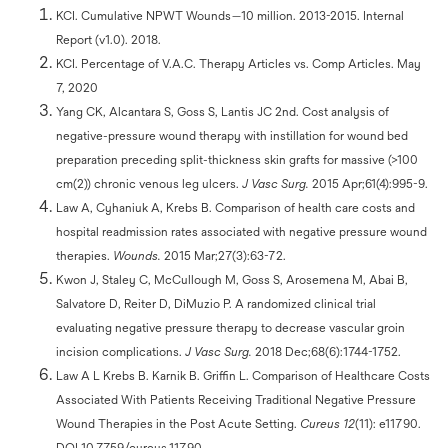
KCI. Cumulative NPWT Wounds—10 million. 2013-2015. Internal
Report (v1.0). 2018.
KCI. Percentage of V.A.C. Therapy Articles vs. Comp Articles. May
7, 2020
Yang CK, Alcantara S, Goss S, Lantis JC 2nd. Cost analysis of
negative-pressure wound therapy with instillation for wound bed
preparation preceding split-thickness skin grafts for massive (>100
cm(2)) chronic venous leg ulcers.
J Vasc Surg.
2015 Apr;61(4):995-9.
Law A, Cyhaniuk A, Krebs B. Comparison of health care costs and
hospital readmission rates associated with negative pressure wound
therapies.
Wounds.
2015 Mar;27(3):63-72.
Kwon J, Staley C, McCullough M, Goss S, Arosemena M, Abai B,
Salvatore D, Reiter D, DiMuzio P. A randomized clinical trial
evaluating negative pressure therapy to decrease vascular groin
incision complications.
J Vasc Surg.
2018 Dec;68(6):1744-1752.
Law A L Krebs B. Karnik B. Griffin L. Comparison of Healthcare Costs
Associated With Patients Receiving Traditional Negative Pressure
Wound Therapies in the Post Acute Setting.
Cureus 12
(11): e11790.
DOI 10.7759/cureus.11790.