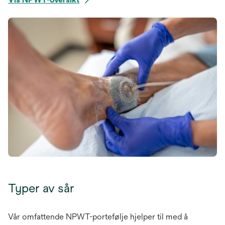
opens
in
a
new
tab
Typer av sår
Vår omfattende NPWT-portefølje hjelper til med å