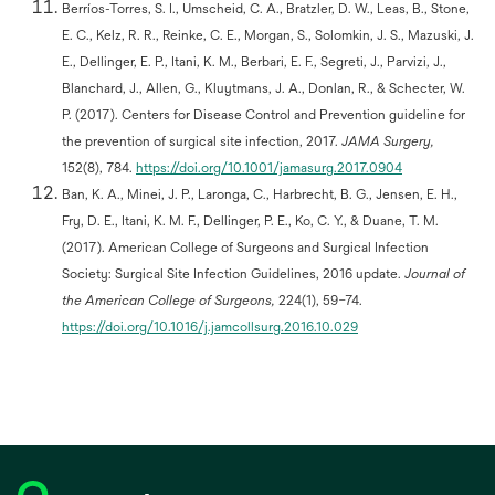
Berríos-Torres, S. I., Umscheid, C. A., Bratzler, D. W., Leas, B., Stone,
E. C., Kelz, R. R., Reinke, C. E., Morgan, S., Solomkin, J. S., Mazuski, J.
E., Dellinger, E. P., Itani, K. M., Berbari, E. F., Segreti, J., Parvizi, J.,
Blanchard, J., Allen, G., Kluytmans, J. A., Donlan, R., & Schecter, W.
P. (2017). Centers for Disease Control and Prevention guideline for
the prevention of surgical site infection, 2017.
JAMA Surgery,
opens
152(8), 784.
https://doi.org/10.1001/jamasurg.2017.0904
in
Ban, K. A., Minei, J. P., Laronga, C., Harbrecht, B. G., Jensen, E. H.,
a
Fry, D. E., Itani, K. M. F., Dellinger, P. E., Ko, C. Y., & Duane, T. M.
new
tab
(2017). American College of Surgeons and Surgical Infection
Society: Surgical Site Infection Guidelines, 2016 update.
Journal of
the American College of Surgeons,
224(1), 59–74.
opens
https://doi.org/10.1016/j.jamcollsurg.2016.10.029
in
a
new
tab