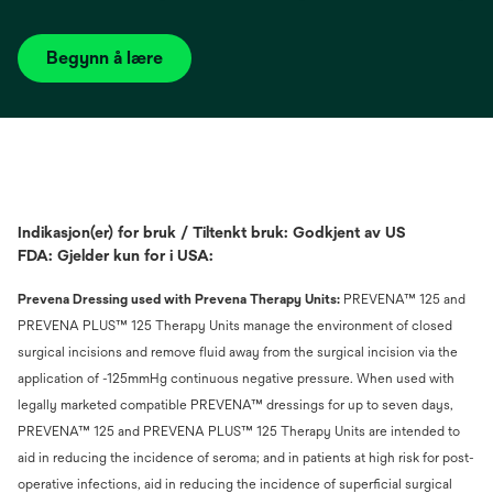
Begynn å lære
Indikasjon(er) for bruk / Tiltenkt bruk: Godkjent av US
FDA: Gjelder kun for i USA:
Prevena Dressing used with Prevena Therapy Units:
PREVENA™ 125 and
PREVENA PLUS™ 125 Therapy Units manage the environment of closed
surgical incisions and remove fluid away from the surgical incision via the
application of -125mmHg continuous negative pressure. When used with
legally marketed compatible PREVENA™ dressings for up to seven days,
PREVENA™ 125 and PREVENA PLUS™ 125 Therapy Units are intended to
aid in reducing the incidence of seroma; and in patients at high risk for post-
operative infections, aid in reducing the incidence of superficial surgical