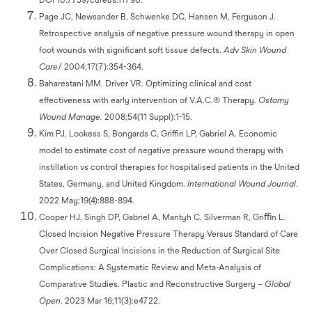
Page JC, Newsander B, Schwenke DC, Hansen M, Ferguson J.
Retrospective analysis of negative pressure wound therapy in open
foot wounds with significant soft tissue defects.
Adv Skin Wound
Care
/ 2004;17(7):354-364.
Baharestani MM. Driver VR. Optimizing clinical and cost
effectiveness with early intervention of V.A.C.® Therapy.
Ostomy
Wound Manage.
2008;54(11 Suppl):1-15.
Kim PJ, Lookess S, Bongards C, Griffin LP, Gabriel A. Economic
model to estimate cost of negative pressure wound therapy with
instillation vs control therapies for hospitalised patients in the United
States, Germany, and United Kingdom.
International Wound Journal
.
2022 May;19(4):888-894.
Cooper HJ, Singh DP, Gabriel A, Mantyh C, Silverman R, Griﬃn L.
Closed Incision Negative Pressure Therapy Versus Standard of Care
Over Closed Surgical Incisions in the Reduction of Surgical Site
Complications: A Systematic Review and Meta-Analysis of
Comparative Studies. Plastic and Reconstructive Surgery –
Global
Open
. 2023 Mar 16;11(3):e4722.