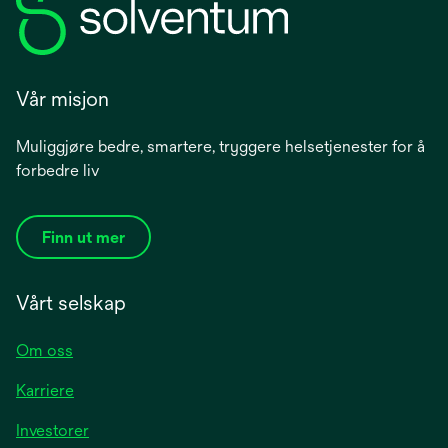
Vår misjon
Muliggjøre bedre, smartere, tryggere helsetjenester for å
forbedre liv
Finn ut mer
Vårt selskap
Om oss
Karriere
opens
Investorer