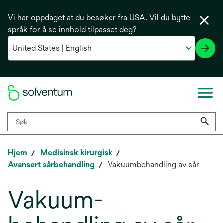
Vi har oppdaget at du besøker fra USA. Vil du bytte
språk for å se innhold tilpasset deg?
Hjem
Medisinsk kirurgisk
Avansert sårbehandling
Vakuumbehandling av sår
Vakuum-