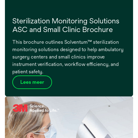
Sterilization Monitoring Solutions
ASC and Small Clinic Brochure
This brochure outlines Solventum™ sterilization
monitoring solutions designed to help ambulatory
surgery centers and small clinics improve
instrument verification, workflow efficiency, and
patient safety.
Lees meer
opens
in
a
new
tab