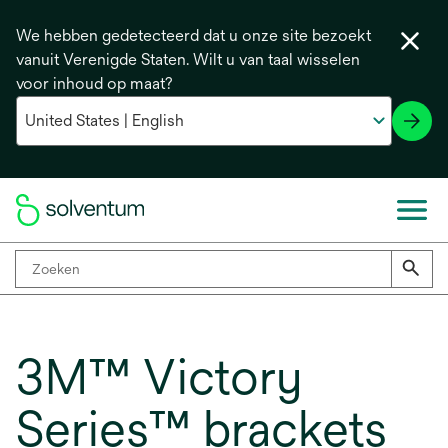
We hebben gedetecteerd dat u onze site bezoekt
vanuit Verenigde Staten. Wilt u van taal wisselen
voor inhoud op maat?
3M™ Victory
Series™ brackets