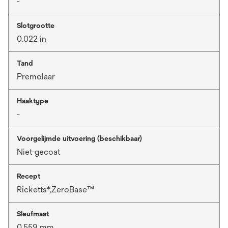
-
Slotgrootte
0.022 in
Tand
Premolaar
Haaktype
-
Voorgelijmde uitvoering (beschikbaar)
Niet-gecoat
Recept
Ricketts*,ZeroBase™
Sleufmaat
0.559 mm