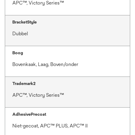
APC™, Victory Series™
BracketStyle
Dubbel
Boog
Bovenkaak, Laag, Boven/onder
Trademark2
APC™, Victory Series™
AdhesivePrecoat
Niet-gecoat, APC™ PLUS, APC™ II