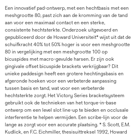
Een innovatief pad-ontwerp, met een hechtbasis met een
meshgrootte 80, past zich aan de kromming van de tand
aan voor een maximaal contact en een sterke,
consistente hechtsterkte. Onderzoek uitgevoerd en
gepubliceerd door de Howard Universiteit* wijst uit dat de
schuifkracht 40% tot 50% hoger is voor een meshgrootte
80 in vergelijking met een meshgrootte 100 op
bicuspides met macro-gevulde harsen. Er zijn ook
gingivale offset bicuspide brackets verkrijgbaar? Dit
unieke paddesign heeft een grotere hechtingsbasis en
afgeronde hoeken voor een verbeterde aanpassing
tussen basis en tand, wat voor een verbeterde
hechtsterkte zorgt. Het Victory Series bracketsysteem
gebruikt ook de technieken van het torque-in-base
ontwerp om een level slot line-up te bieden en occlusale
interferentie te helpen vermijden. Een scribe-lijn voor de
lange as zorgt voor een accurate plaatsing. * S. Scott, E.M.
Kudlick, en F.C. Eichmiller, thesisuittreksel 1992, Howard