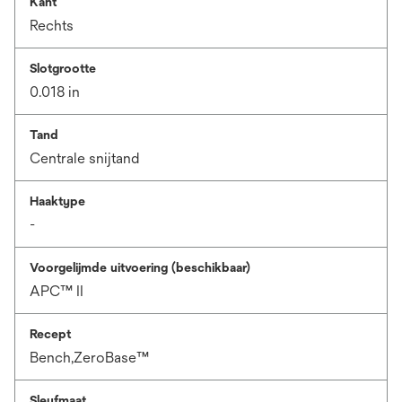
Kant
Rechts
Slotgrootte
0.018 in
Tand
Centrale snijtand
Haaktype
-
Voorgelijmde uitvoering (beschikbaar)
APC™ II
Recept
Bench,ZeroBase™
Sleufmaat