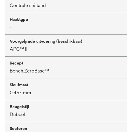
Centrale snijtand
Haaktype
-
Voorgelijmde uitvoering (beschikbaar)
APC™ II
Recept
Bench,ZeroBase™
Sleufmaat
0.457 mm
Beugelstijl
Dubbel
Sectoren