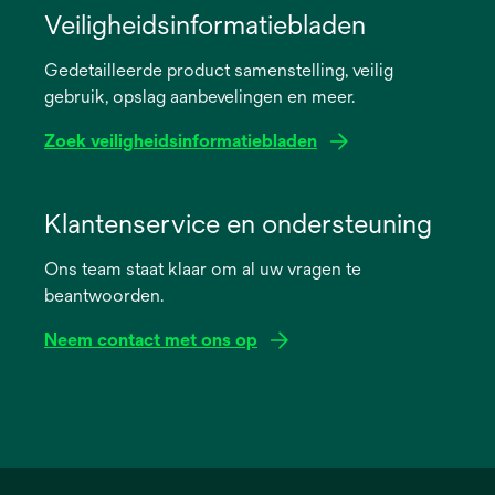
in
Veiligheidsinformatiebladen
a
Gedetailleerde product samenstelling, veilig
new
gebruik, opslag aanbevelingen en meer.
tab
Zoek veiligheidsinformatiebladen
opens
in
Klantenservice en ondersteuning
a
Ons team staat klaar om al uw vragen te
new
beantwoorden.
tab
Neem contact met ons op