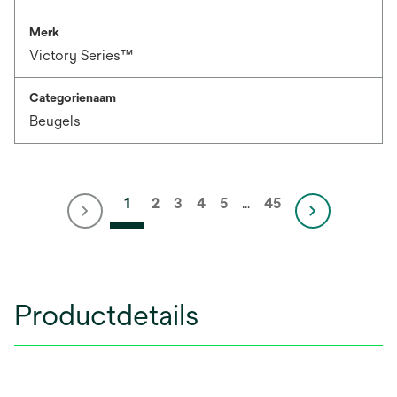
Merk
Victory Series™
Categorienaam
Beugels
1
2
3
4
5
…
45
Productdetails