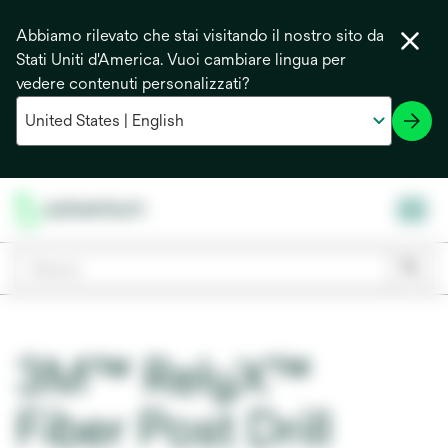
Abbiamo rilevato che stai visitando il nostro sito da
Stati Uniti d'America. Vuoi cambiare lingua per
vedere contenuti personalizzati?
3M™ RelyX™
Fiber Post Drill