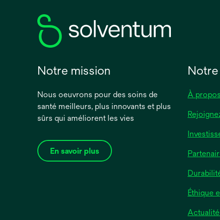
Chiffon doux
Papier
Soyeux
Notre mission
Notre
Plastique
Nous oeuvrons pour des soins de
À propos
Voir tout
santé meilleurs, plus innovants et plus
Couleur du produit
Rejoigne
sûrs qui améliorent les vies
Blanc
Investiss
Nu
En savoir plus
Partenair
Type de pansement
Durabilit
Composite
Éthique 
Pansement acrylique
Actualité