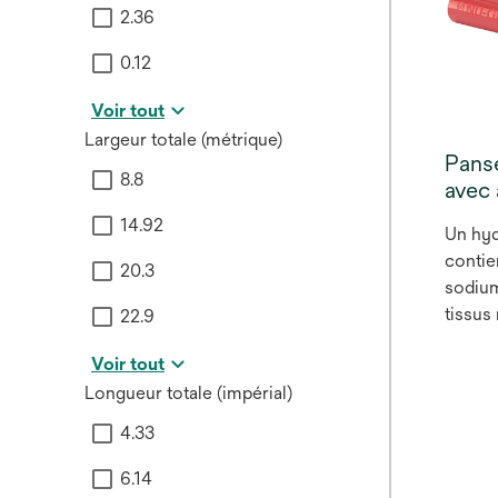
2.36
0.12
Voir tout
Largeur totale (métrique)
Pans
8.8
avec
14.92
Un hy
contie
20.3
sodium
tissus
22.9
fibrin
Voir tout
efficac
Longueur totale (impérial)
4.33
6.14