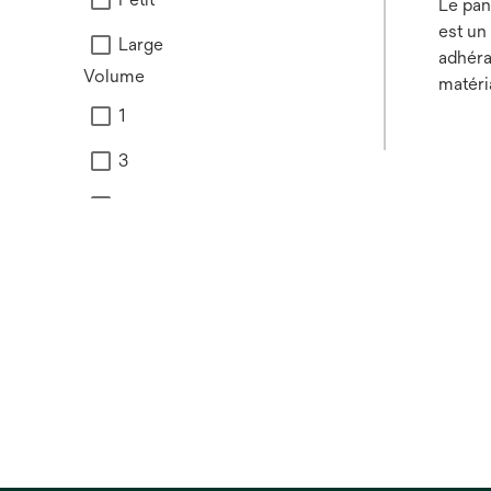
Le pan
est u
Large
adhéra
Volume
matéri
à un b
1
spéci
3
traiter
des or
500
Adapti
facile
236
sans a
applic
Voir tout
Forme
Carré
Ovale
Rectangulaire
Matériau