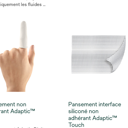
quement les fluides et
Pansement non adhérent
se la détersion
(PVP-I). Le pansement non
tique et osmotique en
adhérent Inadine (PVP-I) est
ant ou en absorbant
constitué d’un tissu de
uides selon les besoins
viscose peu adhérent
méliorer la préparation
imprégné d’une base de
de la plaie et la
polyéthylène glycol (PEG)
ation des plaies sèches
contenant 10 % de povidone
 exsudatives. Les
iodée, soit l’équivalent de
ments procurent une
1,0 % d’iode disponible.
ion de froid à la peau
ur application, ce qui
bue à atténuer la
r au niveau de la plaie3.
ement non
Pansement interface
rant Adaptic™
siliconé non
adhérant Adaptic™
Touch