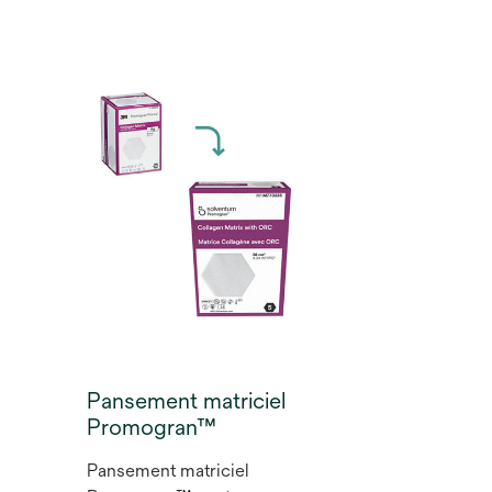
adhérent Adaptic est une
interface primaire avec la
plaie, composée d'acétate de
cellulose tissé avec une
structure à mailles tissées
imprégnée d'une émulsion de
gelée de pétrole, permettant
un retrait facile tout en
minimisant la douleur lors du
changement de pansement1.
Pansement matriciel
Promogran™
Pansement matriciel