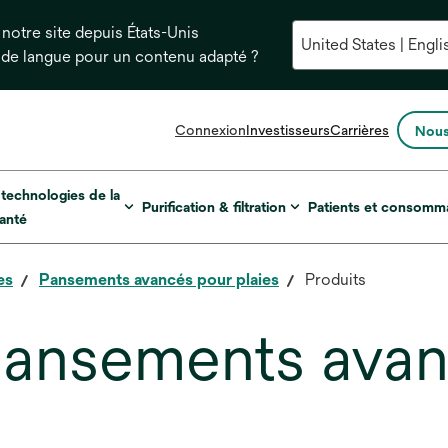
notre site depuis États-Unis
 de langue pour un contenu adapté ?
s’ouvre
Connexion
Investisseurs
Carrières
Nous
dans
un
nouvel
 technologies de la
Purification & filtration
Patients et consomm
onglet
anté
es
Pansements avancés pour plaies
Produits
pansements ava