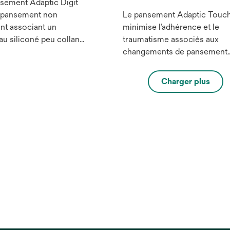
sement Adaptic Digit
n pansement non
Le pansement Adaptic Touc
nt associant un
minimise l’adhérence et le
au siliconé peu collant
traumatisme associés aux
andage tubulaire
changements de pansement,
fiquement conçu pour
ce qui permet de protéger le
 les plaies des doigts et
tissus nouvellement formés
Charger plus
teils. Le pansement
et de réduire la douleur.¹
c Digit peut être
ment appliqué et retiré
voir besoin d'un
ateur ou de ciseaux.