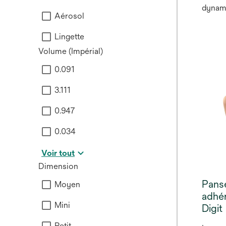
dynami
Aérosol
favori
autoly
Lingette
apport
Volume (Impérial)
des fl
pour a
0.091
du lit 
3.111
granul
et peu
0.947
panse
sensat
0.034
dès le
Voir tout
contri
douleu
Dimension
Pans
Moyen
adhé
Mini
Digit
Petit