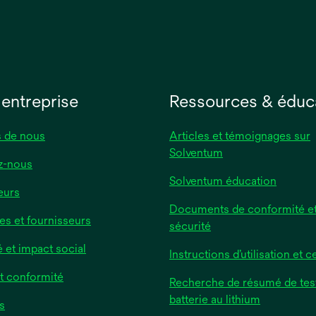
 entreprise
Ressources & éduc
 de nous
Articles et témoignages sur
Solventum
z-nous
Solventum éducation
eurs
Documents de conformité et
es et fournisseurs
sécurité
é et impact social
Instructions d’utilisation et ce
et conformité
Recherche de résumé de tes
batterie au lithium
s