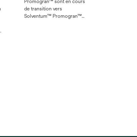
Promogran™ sont en cours
h
de transition vers
Solventum™ Promogran™
Matrice collagène avec ORC.
Cette matrice de réduction
s
des protéases est constituée
de collagène et de cellulose
régénérée oxydée (CRO).