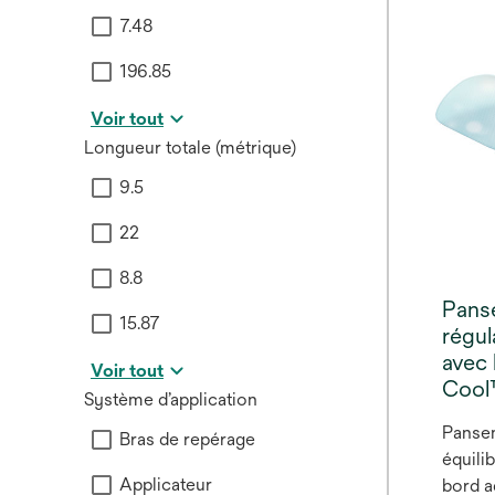
7.48
196.85
Voir tout
Longueur totale (métrique)
9.5
22
8.8
Pans
15.87
régul
avec 
Voir tout
Coo
Système d’application
Panse
Bras de repérage
équili
Applicateur
bord a