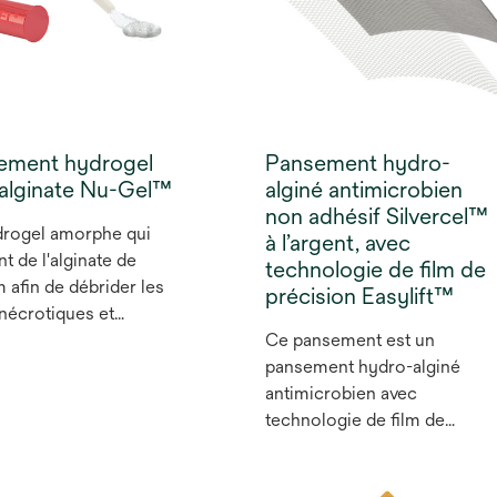
ement hydrogel
Pansement hydro-
 alginate Nu-Gel™
alginé antimicrobien
non adhésif Silvercel™
drogel amorphe qui
à l’argent, avec
nt de l'alginate de
technologie de film de
 afin de débrider les
précision Easylift™
 nécrotiques et
eux de façon douce et
Ce pansement est un
e.
pansement hydro-alginé
antimicrobien avec
technologie de film de
précision EASYLIFT qui
permet un retrait sans