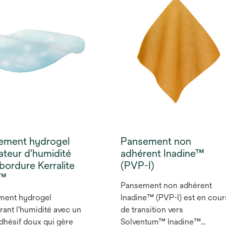
douleur¹ ² et une protection
efficace du tissu
nouvellement formé³, tout e
minimisant l’arrachement de
fibres.¹
ement hydrogel
Pansement non
ateur d'humidité
adhérent Inadine™
bordure Kerralite
(PVP-I)
l™
Pansement non adhérent
ment hydrogel
Inadine™ (PVP-I) est en cour
brant l'humidité avec un
de transition vers
dhésif doux qui gère
Solventum™ Inadine™