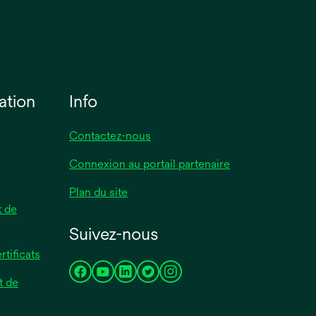
ation
Info
Contactez-nous
Connexion au portail partenaire
Plan du site
 de
Suivez-nous
rtificats
s’ouvre
s’ouvre
s’ouvre
s’ouvre
s’ouvre
t de
dans
dans
dans
dans
dans
un
un
un
un
un