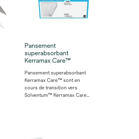
Pansement
superabsorbant
Kerramax Care™
Pansement superabsorbant
Kerramax Care™ sont en
cours de transition vers
Solventum™ Kerramax Care™
Pansament Super Absorbant.
Les pansements Kerramax
Care sont une gamme de
pansements superabsorbants
qui absorbent et retiennent