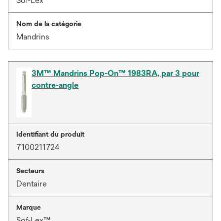
Sof-Lex™
Nom de la catégorie
Mandrins
3M™ Mandrins Pop-On™ 1983RA, par 3 pour
contre-angle
Identifiant du produit
7100211724
Secteurs
Dentaire
Marque
Sof-Lex™