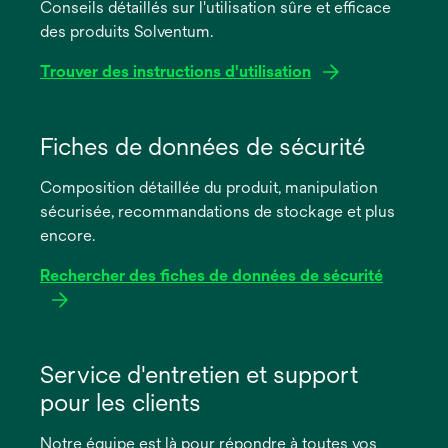
Conseils détaillés sur l'utilisation sûre et efficace
des produits Solventum.
Trouver des instructions d'utilisation
s’ouvre
dans
Fiches de données de sécurité
un
Composition détaillée du produit, manipulation
nouvel
sécurisée, recommandations de stockage et plus
onglet
encore.
Rechercher des fiches de données de sécurité
s’ouvre
dans
Service d'entretien et support
un
pour les clients
nouvel
onglet
Notre équipe est là pour répondre à toutes vos