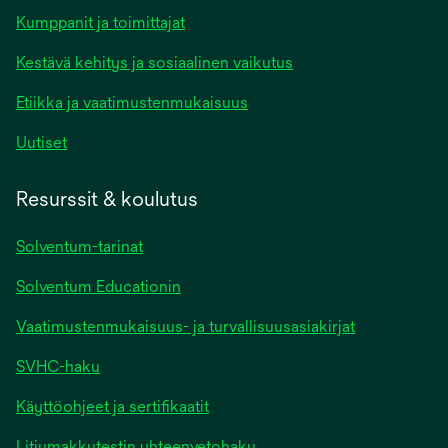
Kumppanit ja toimittajat
Kestävä kehitys ja sosiaalinen vaikutus
Etiikka ja vaatimustenmukaisuus
Uutiset
Resurssit & koulutus
Solventum-tarinat
Solventum Educationin
Vaatimustenmukaisuus- ja turvallisuusasiakirjat
SVHC-haku
Käyttöohjeet ja sertifikaatit
Litiumakkutestin yhteenvetohaku