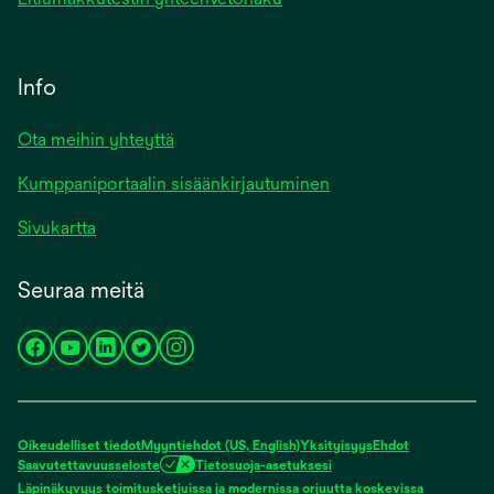
Info
Ota meihin yhteyttä
Kumppaniportaalin sisäänkirjautuminen
Sivukartta
Seuraa meitä
opens
opens
opens
opens
opens
in
in
in
in
in
a
a
a
a
a
new
new
new
new
new
Oikeudelliset tiedot
Myyntiehdot (US, English)
Yksityisyys
Ehdot
tab
tab
tab
tab
tab
Saavutettavuusseloste
Tietosuoja-asetuksesi
Läpinäkyvyys toimitusketjuissa ja modernissa orjuutta koskevissa