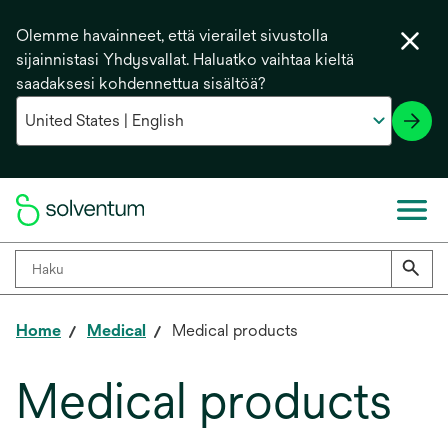
Olemme havainneet, että vierailet sivustolla
sijainnistasi Yhdysvallat. Haluatko vaihtaa kieltä
saadaksesi kohdennettua sisältöä?
Home
Medical
Medical products
Medical products