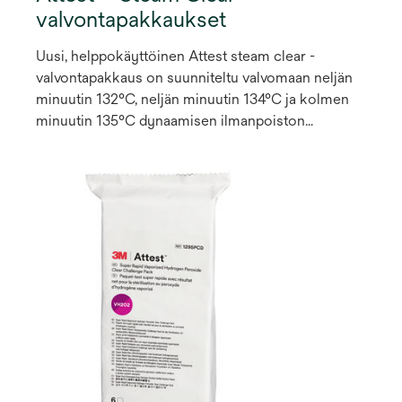
valvontapakkaukset
Uusi, helppokäyttöinen Attest steam clear -
valvontapakkaus on suunniteltu valvomaan neljän
minuutin 132°C, neljän minuutin 134°C ja kolmen
minuutin 135°C dynaamisen ilmanpoiston
(esityhjiö ja SFPP) höyrysterilointisyklejä. Nämä
valmiiksi kootut testipakkaukset mahdollistavat
biologisen indikaattorin (BI) ja kemiallisen
integraattorin (CI) tarkastelun ennen ja jälkeen
prosessoinnin pakkausta avaamatta.