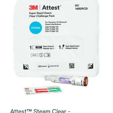
indikaattorin (BI) ja kemiallisen integraattorin (CI)
tarkastelun ennen ja jälkeen käsittelyn pakkausta
avaamatta.
Attest™ Steam Clear -