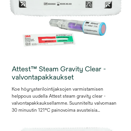
Attest™ Steam Gravity Clear -
valvontapakkaukset
Koe höyrysterilointijaksojen varmistamisen
helppous uudella Attest steam gravity clear -
valvontapakkauksellamme. Suunniteltu valvomaan
30 minuutin 121°C painovoima avusteisia
höyrysterilointijaksoja, nämä valmiiksi kootut
valvontapakkaukset mahdollistavat biologisen