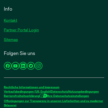
in
geöffnet
einer
Info
neuen
Registerkarte
Kontakt
geöffnet
Partner Portal Login
Sitemap
Folgen Sie uns
wird
wird
wird
wird
wird
in
in
in
in
in
einer
einer
einer
einer
einer
neuen
neuen
neuen
neuen
neuen
Rechtliche Informationen und Impressum
Registerkarte
Registerkarte
Registerkarte
Registerkarte
Registerkarte
Verkaufsbedingungen (US, English)
Datenschutz
Nutzungsbedingungen
Barrierefreiheitserklärung
Ihre Datenschutzeinstellungen
geöffnet
geöffnet
geöffnet
geöffnet
geöffnet
Offenlegungen zur Transparenz in unseren Lieferketten und zu moderner
wird
Sklaverei