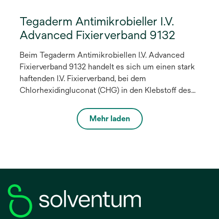
Tegaderm Antimikrobieller I.V.
Advanced Fixierverband 9132
Beim Tegaderm Antimikrobiellen I.V. Advanced
Fixierverband 9132 handelt es sich um einen stark
haftenden I.V. Fixierverband, bei dem
Chlorhexidingluconat (CHG) in den Klebstoff des
Verbands integriert ist. Das integrierte Design
kombiniert antimikrobiellen Schutz mit der
Mehr laden
Sichtbarkeit der Kathetereinstichstelle, der
Katheterfixierung und einer gleichmäßigen
Applikation, z. B. für periphere
Venenverweilkanülen (PVK).