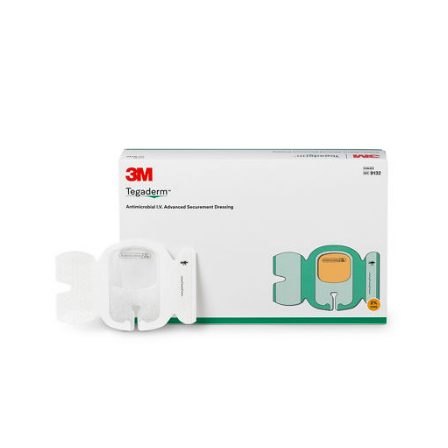
eingesetzt. Das Alginat bildet zusammen mit dem
Wundexsudat eine gallertartige Schicht, schließt
Keime und Zelltrümmer ein und fördert die
autolytische Wundreinigung.