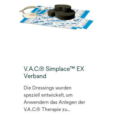
und gleichzeitig die
bewährten
Wundheilungsvorteile der
V.A.C.® Therapie zu nutzen.
V.A.C.® Simplace™ EX
Verband
Die Dressings wurden
speziell entwickelt, um
Anwendern das Anlegen der
V.A.C.® Therapie zu
erleichtern.