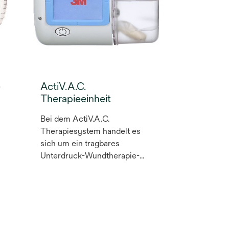
e
ActiV.A.C.
Therapieeinheit
Bei dem ActiV.A.C.
Therapiesystem handelt es
sich um ein tragbares
Unterdruck-Wundtherapie-
System, das für mobile
Patienten entwickelt wurde,
um ihnen zu helfen, ihre
Aktivitäten des täglichen
Lebens wieder aufzunehmen