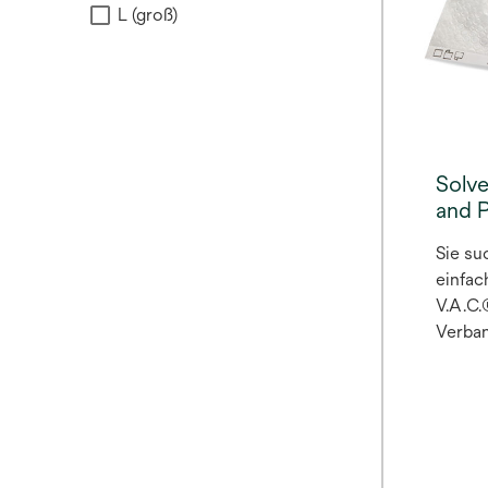
L (groß)
Solve
and 
Sie su
einfac
V.A.C.
Verba
zugehö
das So
and Pl
entwic
Therap