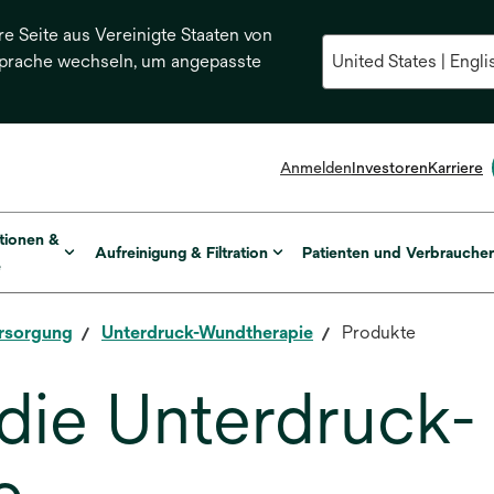
re Seite aus Vereinigte Staaten von
Sprache wechseln, um angepasste
Anmelden
Investoren
Karriere
tionen &
Aufreinigung & Filtration
Patienten und Verbrauche
e
rsorgung
Unterdruck-Wundtherapie
Produkte
 die Unterdruck-