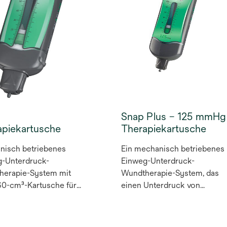
lich zu machen. Der
rste Verband für die
 ® Therapie, der bis zu
 auf der Wunde
1
iben kann.
Snap Plus – 125 mmHg
apiekartusche
Therapiekartusche
nisch betriebenes
Ein mechanisch betriebenes
g-Unterdruck-
Einweg-Unterdruck-
herapie-System mit
Wundtherapie-System, das
60-cm³-Kartusche für
einen Unterdruck von
 bis mittelgroße
-125 mmHg mit einer 150-
n mit kleinen
cm³-Kartusche für kleine bis
atmengen.
mittelgroße Wunden liefert.