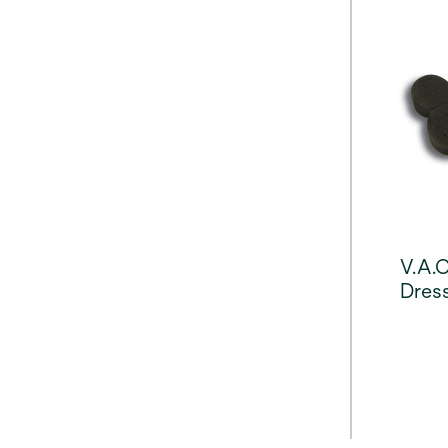
V.A.
Dres