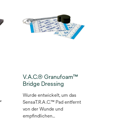
V.A.C.® Granufoam™
Bridge Dressing
Wurde entwickelt, um das
™
SensaT.R.A.C.™ Pad entfernt
von der Wunde und
empfindlichen
®
Druckbereichen zu