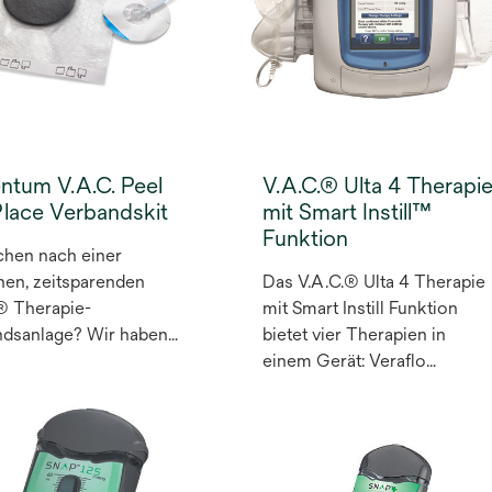
ntum V.A.C. Peel
V.A.C.® Ulta 4 Therapi
Place Verbandskit
mit Smart Instill™
Funktion
chen nach einer
hen, zeitsparenden
Das V.A.C.® Ulta 4 Therapie
® Therapie-
mit Smart Instill Funktion
ndsanlage? Wir haben
bietet vier Therapien in
rt. Für Sie haben wir
einem Gerät: Veraflo
lventum V.A.C.® Peel
Therapie, V.A.C.® Therapie,
ace Dressing
Prevena™ Incision Therapie,
kelt, um die V.A.C.®
AbThera Open Abdomen
ie für mehr Patienten
Therapie