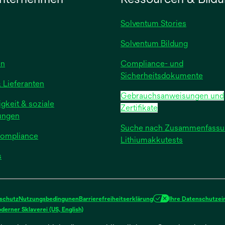
Solventum Stories
Solventum Bildung
wird
en
Compliance- und
in
Sicherheitsdokumente
 Lieferanten
einer
Gebrauchsanweisungen und
neuen
gkeit & soziale
Zertifikate
Registerkarte
ungen
geöffnet
Suche nach Zusammenfassu
Compliance
Lithiumakkutests
wird
s
in
einer
neuen
schutz
Nutzungsbedingunen
Barrierefreiheitserklärung
Ihre Datenschutzei
Registerkarte
wird
erner Sklaverei (US, English)
geöffnet
in