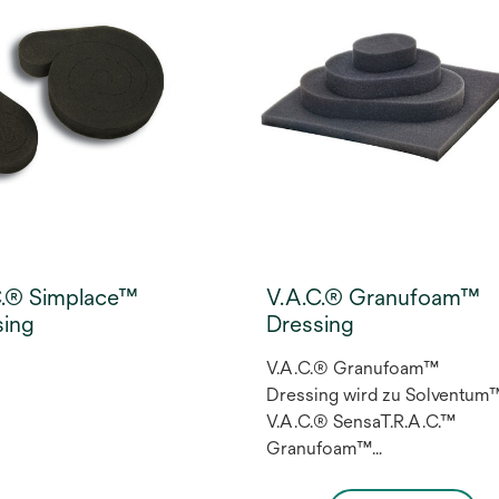
C.® Simplace™
V.A.C.® Granufoam™
sing
Dressing
V.A.C.® Granufoam™
Dressing wird zu Solventum
V.A.C.® SensaT.R.A.C.™
Granufoam™
wundauflagenset. Die V.A.C.