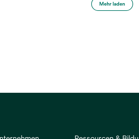
Granufoam™ Dressings sind
Mehr laden
so konzipiert, dass sie sich a
unregelmäßige
Wundkonturen anpassen
lassen und es dem
Pflegepersonal ermöglichen,
die V.A.C.® Therapie bei
einer Vielzahl von
chronischen, akuten und
subakuten Wunden
einzusetzen.
nternehmen
Ressourcen & Bild