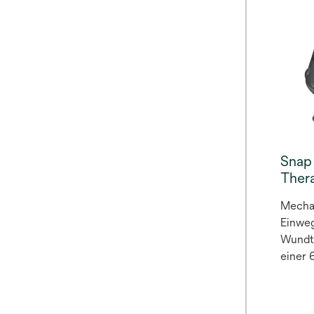
zugäng
allere
V.A.C.
7 Tage
verble
Snap
Ther
Mecha
Einwe
Wundt
einer 
kleine
Wunde
Exsud