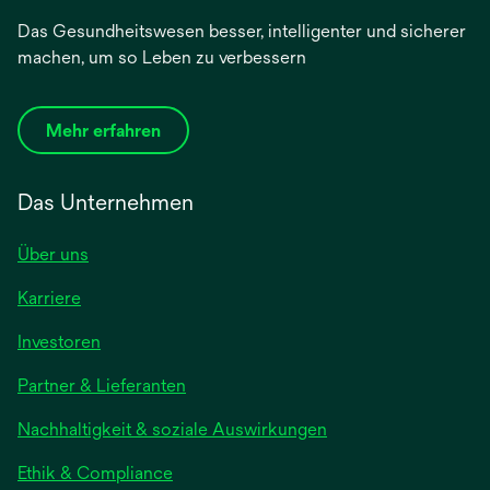
Das Gesundheitswesen besser, intelligenter und sicherer
machen, um so Leben zu verbessern
Mehr erfahren
Das Unternehmen
Über uns
Karriere
wird
Investoren
in
Partner & Lieferanten
einer
neuen
Nachhaltigkeit & soziale Auswirkungen
Registerkarte
geöffnet
Ethik & Compliance