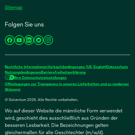
Sitemap
Folgen Sie uns
wird
wird
wird
wird
wird
in
in
in
in
in
einer
einer
einer
einer
einer
neuen
neuen
neuen
neuen
neuen
Rechtliche Informationen
Verkaufsbedingungen (US, English)
Datenschutz
Registerkarte
Registerkarte
Registerkarte
Registerkarte
Registerkarte
Nutzungsbedingunen
Barrierefreiheitserklärung
Ihre Datenschutzeinstellungen
geöffnet
geöffnet
geöffnet
geöffnet
geöffnet
Offenlegungen zur Transparenz in unseren Lieferketten und zu moderner
wird
Sklaverei
in
© Solventum 2026. Alle Rechte vorbehalten.
einer
neuen
Wo auf dieser Website die männliche Form verwendet
Registerkarte
geöffnet
wird, geschieht dies ausschließlich aus Gründen der
besseren Lesbarkeit. Die Bezeichnungen gelten
gleichermaßen für alle Geschlechter (m/w/d).