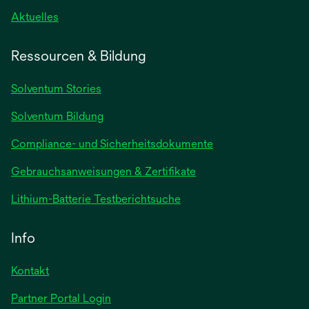
wird
Aktuelles
in
einer
Ressourcen & Bildung
neuen
Registerkarte
Solventum Stories
geöffnet
Solventum Bildung
Compliance- und Sicherheitsdokumente
wird
Gebrauchsanweisungen & Zertifikate
in
wird
Lithium-Batterie Testberichtsuche
einer
in
neuen
einer
Info
Registerkarte
neuen
geöffnet
Registerkarte
Kontakt
geöffnet
Partner Portal Login