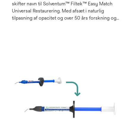
skifter navn til Solventum™ Filtek™ Easy Match
Universal Restaurering. Med afsæt i naturlig
tilpasning af opacitet og over 50 års forskning og
innovation inden for dentale kompositmaterialer
giver Filtek™ Easy Match Universal
Fyldningsmateriale en intuitiv
farveudvælgelsesproces, der forenkler direkte
restaureringsprocedurer uden at gå på kompromis
med opaciteten. Dette system med tre farver er
udviklet til give et fremragende farvematch i de
fleste situationer på en enkel og intuitiv måde.