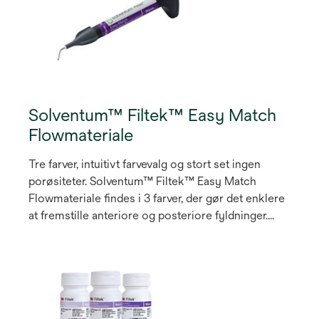
Solventum™ Filtek™ Easy Match
Flowmateriale
Tre farver, intuitivt farvevalg og stort set ingen
porøsiteter. Solventum™ Filtek™ Easy Match
Flowmateriale findes i 3 farver, der gør det enklere
at fremstille anteriore og posteriore fyldninger.
Den naturlige tilpasning af opacitet giver en
emaljelignende translucens, hvor du har brug for
det og en dentinlignende opacitet alle andre steder.
Det er ikke nødvendigt at anvende en blocker.
Materialet kan anvendes alene eller sammen med
3M™ Filtek™ Easy Match Universal