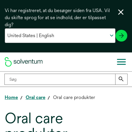
Vi har registreret, at du besøger siden fra USA. Vil
du skifte sprog for at se indhold, der er tilpasset
dig?
Home
Oral care
Oral care produkter
Oral care