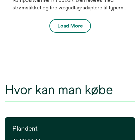
Kompositvarmer Kit 6520K. Den leveres med
strømstikket og fire vægudtag-adaptere til typerne
A, C, I, G.
Load More
Hvor kan man købe
Plandent