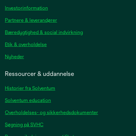
opens
Investorinformation
in
Partnere & leverandører
a
new
Bæredygtighed & social indvirkning
tab
Etik & overholdelse
opens
Nyheder
in
a
Ressourcer & uddannelse
new
tab
Historier fra Solventum
Solventum education
Overholdelses- og sikkerhedsdokumenter
Søgning på SVHC