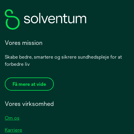
i
a
n
b
a
n
e
w
Vores mission
t
a
Skabe bedre, smartere og sikrere sundhedspleje for at
b
forbedre liv
Få mere at vide
Vores virksomhed
Om os
Karriere