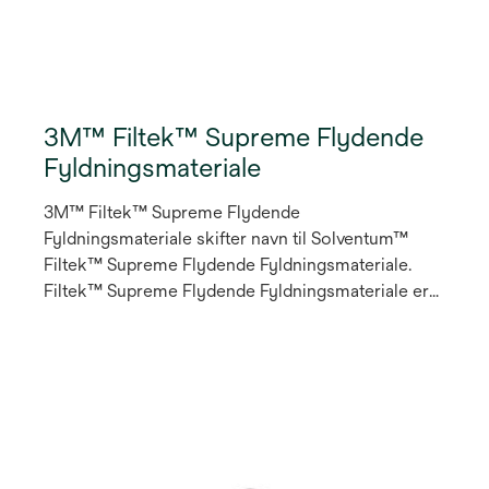
3M™ Filtek™ Supreme Flydende
Fyldningsmateriale
3M™ Filtek™ Supreme Flydende
Fyldningsmateriale skifter navn til Solventum™
Filtek™ Supreme Flydende Fyldningsmateriale.
Filtek™ Supreme Flydende Fyldningsmateriale er
udviklet til en lang række indikationer og teknikker
og har langtidsholdbar polering og
abrasionsresistens. Med dette bredt anvendelige
materiale kan du fremstille fyldninger, der lever op
til de højeste forventninger. Du får et udvalg på 12
farver, som perfekt matcher body-farverne i
Filtek™ Universal Fyldningsmateriale og Filtek™